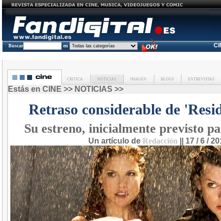
C
Buscar
en
CRITICA
NOTICIAS
IMAGEN
BLOGS
ENTREVISTAS
Estás en
CINE
>>
NOTICIAS
>>
Retraso considerable de 'Resid
Su estreno, inicialmente previsto p
Un artículo de
Redacción
|| 17 / 6 / 2