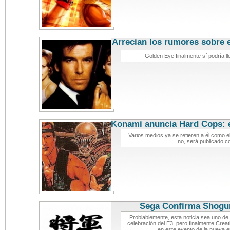
Arrecian los rumores sobre 
videoj
Golden Eye finalmente sí podría l
Konami anuncia Hard Cops: e
Varios medios ya se refieren a él como 
no, será publicado c
Sega Confirma Shogun
Problablemente, esta noticia sea uno de
celebración del E3, pero finalmente Crea
en este evento de la nueva 