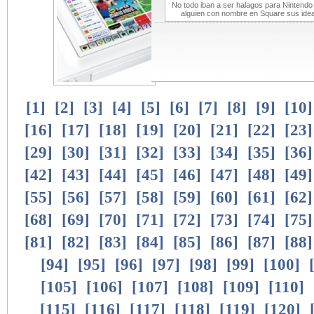
No todo iban a ser halagos para Nintendo
alguien con nombre en Square sus ideas
[
1
]
[
2
]
[
3
]
[
4
]
[
5
]
[
6
]
[
7
]
[
8
]
[
9
]
[
10
[
16
]
[
17
]
[
18
]
[
19
]
[
20
]
[
21
]
[
22
]
[
23
[
29
]
[
30
]
[
31
]
[
32
]
[
33
]
[
34
]
[
35
]
[
36
[
42
]
[
43
]
[
44
]
[
45
]
[
46
]
[
47
]
[
48
]
[
49
[
55
]
[
56
]
[
57
]
[
58
]
[
59
]
[
60
]
[
61
]
[
62
[
68
]
[
69
]
[
70
]
[
71
]
[
72
]
[
73
]
[
74
]
[
75
[
81
]
[
82
]
[
83
]
[
84
]
[
85
]
[
86
]
[
87
]
[
88
[
94
]
[
95
]
[
96
]
[
97
]
[
98
]
[
99
]
[
100
]
[
105
]
[
106
]
[
107
]
[
108
]
[
109
]
[
110
]
[
115
]
[
116
]
[
117
]
[
118
]
[
119
]
[
120
]