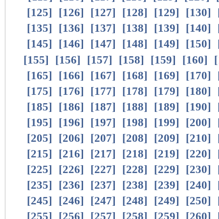
[
125
]
[
126
]
[
127
]
[
128
]
[
129
]
[
130
]
[
135
]
[
136
]
[
137
]
[
138
]
[
139
]
[
140
]
[
145
]
[
146
]
[
147
]
[
148
]
[
149
]
[
150
]
[
155
]
[
156
]
[
157
]
[
158
]
[
159
]
[
160
]
[
[
165
]
[
166
]
[
167
]
[
168
]
[
169
]
[
170
]
[
175
]
[
176
]
[
177
]
[
178
]
[
179
]
[
180
]
[
185
]
[
186
]
[
187
]
[
188
]
[
189
]
[
190
]
[
195
]
[
196
]
[
197
]
[
198
]
[
199
]
[
200
]
[
205
]
[
206
]
[
207
]
[
208
]
[
209
]
[
210
]
[
215
]
[
216
]
[
217
]
[
218
]
[
219
]
[
220
]
[
225
]
[
226
]
[
227
]
[
228
]
[
229
]
[
230
]
[
235
]
[
236
]
[
237
]
[
238
]
[
239
]
[
240
]
[
245
]
[
246
]
[
247
]
[
248
]
[
249
]
[
250
]
[
255
]
[
256
]
[
257
]
[
258
]
[
259
]
[
260
]