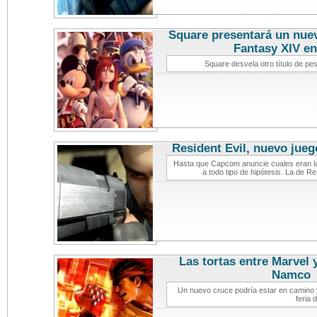
Square presentará un nue
Fantasy XIV en
Square desvela otro título de pe
Resident Evil, nuevo jueg
Hasta que Capcom anuncie cuales eran l
a todo tipo de hipótesis. La de R
Las tortas entre Marvel
Namco
not
Un nuevo cruce podría estar en camino 
feria 