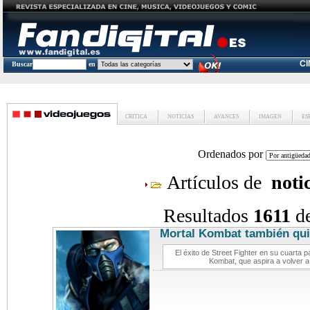
C
Buscar
en
CRITICA
NOTICIAS
AVANCES
IMAGEN
ES
Ordenados por
Artículos de
noti
Resultados
1611
d
Mortal Kombat también quie
videoj
El éxito de Street Fighter en su cuarta p
Kombat, que aspira a volver a 