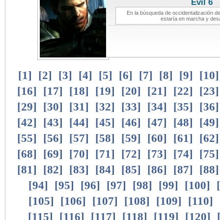
Evil 6
noti
En la búsqueda de occidentalización de
estaría en marcha y des
[
1
]
[
2
]
[
3
]
[
4
]
[
5
]
[
6
]
[
7
]
[
8
]
[
9
]
[
10
[
16
]
[
17
]
[
18
]
[
19
]
[
20
]
[
21
]
[
22
]
[
23
[
29
]
[
30
]
[
31
]
[
32
]
[
33
]
[
34
]
[
35
]
[
36
[
42
]
[
43
]
[
44
]
[
45
]
[
46
]
[
47
]
[
48
]
[
49
[
55
]
[
56
]
[
57
]
[
58
]
[
59
]
[
60
]
[
61
]
[
62
[
68
]
[
69
]
[
70
]
[
71
]
[
72
]
[
73
]
[
74
]
[
75
[
81
]
[
82
]
[
83
]
[
84
]
[
85
]
[
86
]
[
87
]
[
88
[
94
]
[
95
]
[
96
]
[
97
]
[
98
]
[
99
]
[
100
]
[
105
]
[
106
]
[
107
]
[
108
]
[
109
]
[
110
]
[
115
]
[
116
]
[
117
]
[
118
]
[
119
]
[
120
]