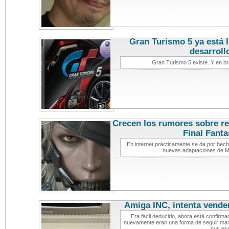
Gran Turismo 5 ya está l
desarroll
Gran Turismo 5 existe. Y en br
Crecen los rumores sobre re
Final Fanta
En internet prácticamente se da por hec
nuevas adaptaciones de Me
Amiga INC, intenta vende
Era fácil deducirlo, ahora está confirm
nuevamente eran una forma de seguir mant
sus es