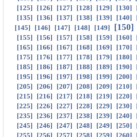
[
125
]
[
126
]
[
127
]
[
128
]
[
129
]
[
130
]
[
135
]
[
136
]
[
137
]
[
138
]
[
139
]
[
140
]
[
150
]
[
145
]
[
146
]
[
147
]
[
148
]
[
149
]
[
155
]
[
156
]
[
157
]
[
158
]
[
159
]
[
160
]
[
165
]
[
166
]
[
167
]
[
168
]
[
169
]
[
170
]
[
175
]
[
176
]
[
177
]
[
178
]
[
179
]
[
180
]
[
185
]
[
186
]
[
187
]
[
188
]
[
189
]
[
190
]
[
195
]
[
196
]
[
197
]
[
198
]
[
199
]
[
200
]
[
205
]
[
206
]
[
207
]
[
208
]
[
209
]
[
210
]
[
215
]
[
216
]
[
217
]
[
218
]
[
219
]
[
220
]
[
225
]
[
226
]
[
227
]
[
228
]
[
229
]
[
230
]
[
235
]
[
236
]
[
237
]
[
238
]
[
239
]
[
240
]
[
245
]
[
246
]
[
247
]
[
248
]
[
249
]
[
250
]
[
255
]
[
256
]
[
257
]
[
258
]
[
259
]
[
260
]