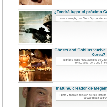
¿Tendrá lugar el próximo Ca
videoj
La rumorología, con Black Ops ya demasia
Ghosts and Goblins vuelve 
Korea?
no
El mítico juego mata-zombies de Capc
remozados, pero quizá no l
Inafune, creador de Mega
videoj
Punto y final a la relación de Keiji Inaf
estado ligada su tra