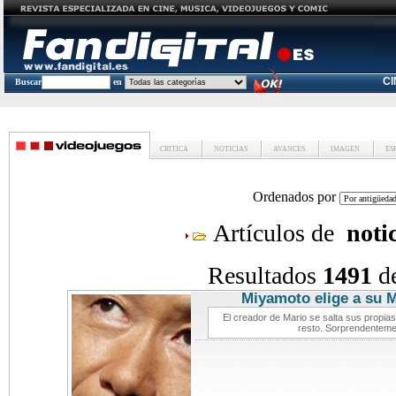
C
Buscar
en
CRITICA
NOTICIAS
AVANCES
IMAGEN
ES
Ordenados por
Artículos de
noti
Resultados
1491
d
Miyamoto elige a su M
El creador de Mario se salta sus propia
resto. Sorprendenteme