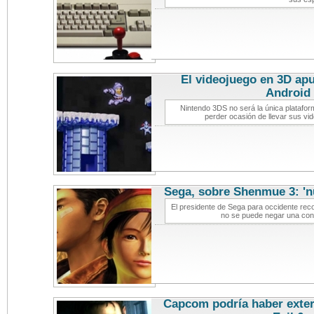
El videojuego en 3D apu
Android
n
Nintendo 3DS no será la única platafo
perder ocasión de llevar sus vi
Sega, sobre Shenmue 3: 'n
El presidente de Sega para occidente rec
no se puede negar una con
Capcom podría haber exter