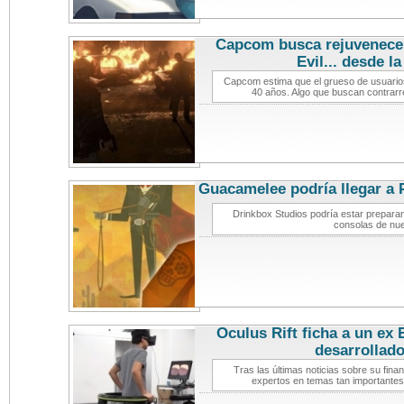
Capcom busca rejuvenecer
Evil... desde l
Capcom estima que el grueso de usuarios
40 años. Algo que buscan contrarr
Guacamelee podría llegar a 
videoj
Drinkbox Studios podría estar prepar
consolas de nu
Oculus Rift ficha a un ex 
desarrollad
Tras las últimas noticias sobre su fina
expertos en temas tan importantes