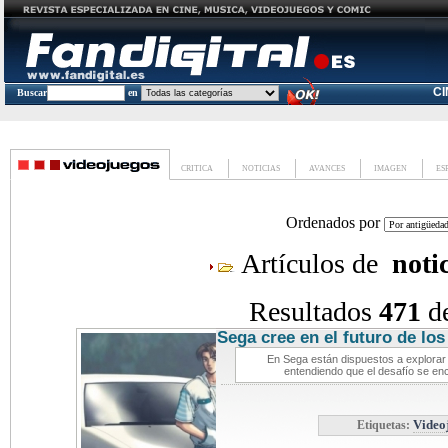
C
Buscar
en
CRITICA
NOTICIAS
AVANCES
IMAGEN
ES
Ordenados por
Artículos de
noti
Resultados
471
d
Sega cree en el futuro de los 
En Sega están dispuestos a explorar e
entendiendo que el desafío se enc
Etiquetas:
Video