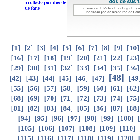
dos de sus 
La sombra de Metroid es alargada, y a 
inspirado por las aventuras de Sam
[
1
]
[
2
]
[
3
]
[
4
]
[
5
]
[
6
]
[
7
]
[
8
]
[
9
]
[
10
[
16
]
[
17
]
[
18
]
[
19
]
[
20
]
[
21
]
[
22
]
[
23
[
29
]
[
30
]
[
31
]
[
32
]
[
33
]
[
34
]
[
35
]
[
36
[
48
]
[
42
]
[
43
]
[
44
]
[
45
]
[
46
]
[
47
]
[
49
[
55
]
[
56
]
[
57
]
[
58
]
[
59
]
[
60
]
[
61
]
[
62
[
68
]
[
69
]
[
70
]
[
71
]
[
72
]
[
73
]
[
74
]
[
75
[
81
]
[
82
]
[
83
]
[
84
]
[
85
]
[
86
]
[
87
]
[
88
[
94
]
[
95
]
[
96
]
[
97
]
[
98
]
[
99
]
[
100
]
[
105
]
[
106
]
[
107
]
[
108
]
[
109
]
[
110
]
[
115
]
[
116
]
[
117
]
[
118
]
[
119
]
[
120
]