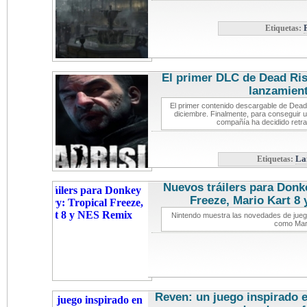
Etiquetas:
El primer DLC de Dead Ris
lanzamien
El primer contenido descargable de Dead 
diciembre. Finalmente, para conseguir u
compañía ha decidido retra
Etiquetas:
La
Nuevos tráilers para Donk
Freeze, Mario Kart 8
Nintendo muestra las novedades de juego
como Mari
Reven: un juego inspirado e