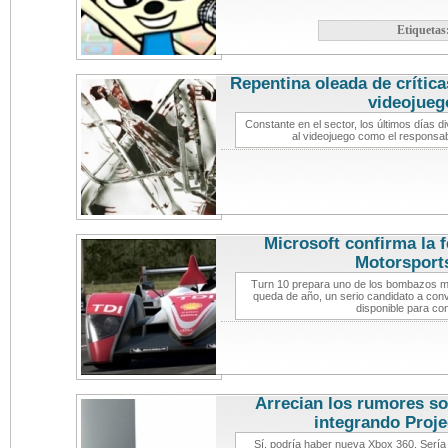
Etiquetas
Repentina oleada de crítica
videojueg
Constante en el sector, los últimos días d
al videojuego como el responsa
Microsoft confirma la 
Motorsport
Turn 10 prepara uno de los bombazos m
queda de año, un serio candidato a conv
disponible para co
Arrecian los rumores s
integrando Proje
Sí, podría haber nueva Xbox 360. Sería