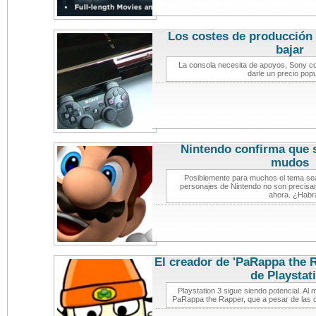
Los costes de producción 
bajar
notic
La consola necesita de apoyos, Sony c
darle un precio popu
Nintendo confirma que 
mudos
not
Posiblemente para muchos el tema sea 
personajes de Nintendo no son precisa
ahora. ¿Habr
El creador de 'PaRappa the 
de Playstat
Playstation 3 sigue siendo potencial. Al
PaRappa the Rapper, que a pesar de las di