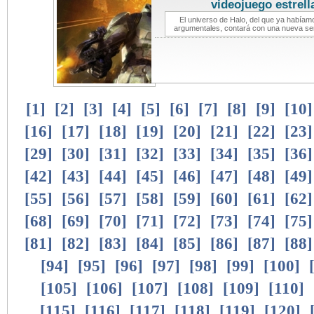
videojuego estrell
El universo de Halo, del que ya habíam
argumentales, contará con una nueva ser
[
1
]
[
2
]
[
3
]
[
4
]
[
5
]
[
6
]
[
7
]
[
8
]
[
9
]
[
10
[
16
]
[
17
]
[
18
]
[
19
]
[
20
]
[
21
]
[
22
]
[
23
[
29
]
[
30
]
[
31
]
[
32
]
[
33
]
[
34
]
[
35
]
[
36
[
42
]
[
43
]
[
44
]
[
45
]
[
46
]
[
47
]
[
48
]
[
49
[
55
]
[
56
]
[
57
]
[
58
]
[
59
]
[
60
]
[
61
]
[
62
[
68
]
[
69
]
[
70
]
[
71
]
[
72
]
[
73
]
[
74
]
[
75
[
81
]
[
82
]
[
83
]
[
84
]
[
85
]
[
86
]
[
87
]
[
88
[
94
]
[
95
]
[
96
]
[
97
]
[
98
]
[
99
]
[
100
]
[
105
]
[
106
]
[
107
]
[
108
]
[
109
]
[
110
]
[
115
]
[
116
]
[
117
]
[
118
]
[
119
]
[
120
]