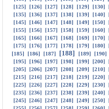
[
125
]
[
126
]
[
127
]
[
128
]
[
129
]
[
130
]
[
135
]
[
136
]
[
137
]
[
138
]
[
139
]
[
140
]
[
145
]
[
146
]
[
147
]
[
148
]
[
149
]
[
150
]
[
155
]
[
156
]
[
157
]
[
158
]
[
159
]
[
160
]
[
165
]
[
166
]
[
167
]
[
168
]
[
169
]
[
170
]
[
175
]
[
176
]
[
177
]
[
178
]
[
179
]
[
180
]
[
188
]
[
185
]
[
186
]
[
187
]
[
189
]
[
190
]
[
195
]
[
196
]
[
197
]
[
198
]
[
199
]
[
200
]
[
205
]
[
206
]
[
207
]
[
208
]
[
209
]
[
210
]
[
215
]
[
216
]
[
217
]
[
218
]
[
219
]
[
220
]
[
225
]
[
226
]
[
227
]
[
228
]
[
229
]
[
230
]
[
235
]
[
236
]
[
237
]
[
238
]
[
239
]
[
240
]
[
245
]
[
246
]
[
247
]
[
248
]
[
249
]
[
250
]
[
255
]
[
256
]
[
257
]
[
258
]
[
259
]
[
260
]