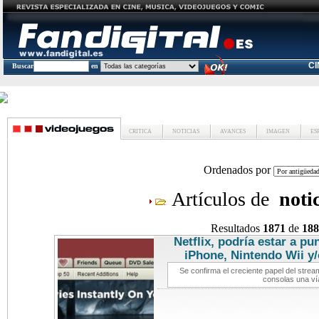
C
Buscar
en
CRITICA
NOTICIAS
AVANCES
IMAGEN
ES
Ordenados por
Artículos de
noti
Resultados
1871
de
188
Netflix, podría estar a p
iPhone, Nintendo Wii y/
Se confirma el creciente papel del stre
consolas una ví