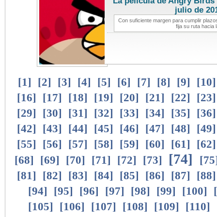
La película de Angry Birds 
julio de 20
Con suficiente margen para cumplir plazos
fija su ruta hacia
[
1
]
[
2
]
[
3
]
[
4
]
[
5
]
[
6
]
[
7
]
[
8
]
[
9
]
[
10
[
16
]
[
17
]
[
18
]
[
19
]
[
20
]
[
21
]
[
22
]
[
23
[
29
]
[
30
]
[
31
]
[
32
]
[
33
]
[
34
]
[
35
]
[
36
[
42
]
[
43
]
[
44
]
[
45
]
[
46
]
[
47
]
[
48
]
[
49
[
55
]
[
56
]
[
57
]
[
58
]
[
59
]
[
60
]
[
61
]
[
62
[
74
]
[
68
]
[
69
]
[
70
]
[
71
]
[
72
]
[
73
]
[
75
[
81
]
[
82
]
[
83
]
[
84
]
[
85
]
[
86
]
[
87
]
[
88
[
94
]
[
95
]
[
96
]
[
97
]
[
98
]
[
99
]
[
100
]
[
105
]
[
106
]
[
107
]
[
108
]
[
109
]
[
110
]