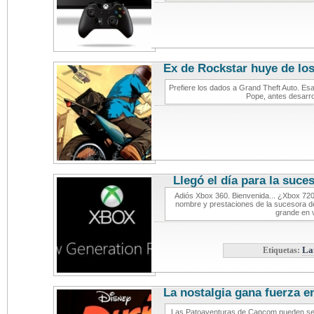
Ex de Rockstar huye de los
videoj
Prefiere los dados a Grand Theft Auto. Es
Pope, antes desarro
Llegó el día para la suce
Adiós Xbox 360. Bienvenida... ¿Xbox 72
nombre y prestaciones de la sucesora de
grande en 
Etiquetas:
La
La nostalgia gana fuerza 
videoj
Las Patoaventuras de Capcom pueden ser l