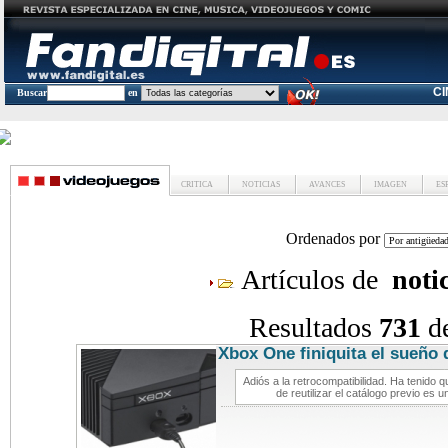
C
Buscar
en
CRITICA
NOTICIAS
AVANCES
IMAGEN
ES
Ordenados por
Artículos de
noti
Resultados
731
d
Xbox One finiquita el sueño 
videoj
Adiós a la retrocompatibilidad. Ha tenido 
de reutilizar el catálogo previo es