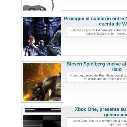
Prosigue el culebrón entre 
cuenta de W
Sí habrá juegos de EA para Wii U. Aunque
como si la idea no terminase d
Steven Spielberg vuelve al
Halo
notici
Nuevo escarceo del Rey Midas con el vid
en el traslado de Halo a una se
Xbox One, presenta su 
generació
Xbox One. Ese es el nombre de la nuev
espera para f