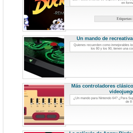
en form
Etiquetas
Un mando de recreativa
Quienes recuerden como inmejorables los
los 80 y los 90, tienen una 
Más controladores clásico
videojueg
¿Un mando para Nintendo 64? ¿Para Sup
de 8 