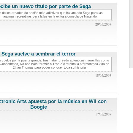
ecibe un nuevo título por parte de Sega
noticias de videojuegos
 de los arcades de acción más adictivos que ha lanzado Sega para las
máquinas recreativas verá la luz en la exitosa consola de Nintendo.
20/05/2007
Sega vuelve a sembrar el terror
noticias de videojuegos
h vuelve por la puerta grande, tras haber creado auténticas maravillas como
, Condemmed, No one lives forever o Tron 2.0 retoma la atormentada vida de
Ethan Thomas para poder conocer toda su historia
18/05/2007
ctronic Arts apuesta por la música en WII con
Boogie
noticias de videojuegos
17/05/2007