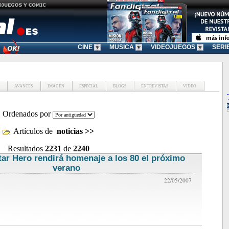
CINE
MUSICA
VIDEOJUEGOS
SERI
AVANCES
IMAGEN
ESPECIAL
BLOGS
ENTREVISTAS
VIDEO
Ordenados por
Artículos de
noticias
>>
Resultados
2231
de
2240
tar Hero rendirá homenaje a los 80 el próximo
verano
noticias de videojuegos
22/05/2007