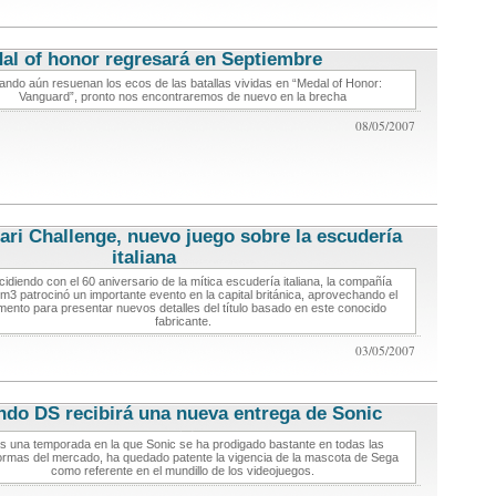
al of honor regresará en Septiembre
noticias de videojuegos
ndo aún resuenan los ecos de las batallas vividas en “Medal of Honor:
Vanguard”, pronto nos encontraremos de nuevo en la brecha
08/05/2007
ari Challenge, nuevo juego sobre la escudería
italiana
noticias de videojuegos
cidiendo con el 60 aniversario de la mítica escudería italiana, la compañía
m3 patrocinó un importante evento en la capital británica, aprovechando el
ento para presentar nuevos detalles del título basado en este conocido
fabricante.
03/05/2007
ndo DS recibirá una nueva entrega de Sonic
noticias de
videojuegos
s una temporada en la que Sonic se ha prodigado bastante en todas las
formas del mercado, ha quedado patente la vigencia de la mascota de Sega
como referente en el mundillo de los videojuegos.