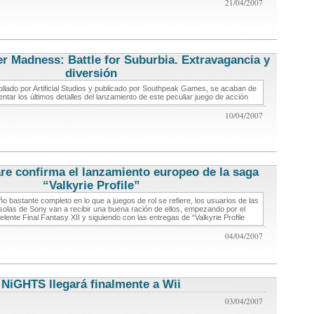
21/04/2007
r Madness: Battle for Suburbia. Extravagancia y
diversión
noticias de videojuegos
llado por Artificial Studios y publicado por Southpeak Games, se acaban de
ntar los últimos detalles del lanzamiento de este peculiar juego de acción
10/04/2007
re confirma el lanzamiento europeo de la saga
“Valkyrie Profile”
noticias de videojuegos
o bastante completo en lo que a juegos de rol se refiere, los usuarios de las
olas de Sony van a recibir una buena ración de ellos, empezando por el
elente Final Fantasy XII y siguiendo con las entregas de “Valkyrie Profile
04/04/2007
NiGHTS llegará finalmente a Wii
noticias de videojuegos
03/04/2007