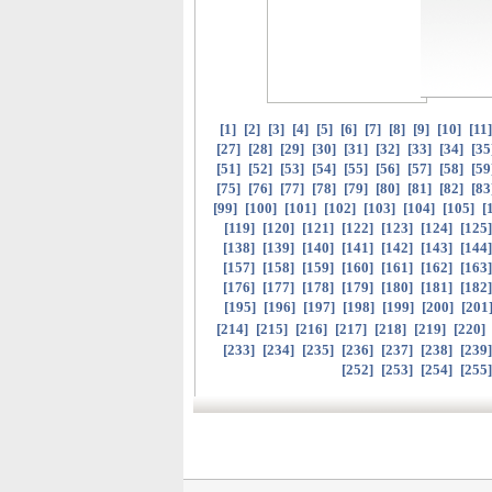
[
1
]
[
2
]
[
3
]
[
4
]
[
5
]
[
6
]
[
7
]
[
8
]
[
9
]
[
10
]
[
11
[
27
]
[
28
]
[
29
]
[
30
]
[
31
]
[
32
]
[
33
]
[
34
]
[
35
[
51
]
[
52
]
[
53
]
[
54
]
[
55
]
[
56
]
[
57
]
[
58
]
[
59
[
75
]
[
76
]
[
77
]
[
78
]
[
79
]
[
80
]
[
81
]
[
82
]
[
83
[
99
]
[
100
]
[
101
]
[
102
]
[
103
]
[
104
]
[
105
]
[
[
119
]
[
120
]
[
121
]
[
122
]
[
123
]
[
124
]
[
125
[
138
]
[
139
]
[
140
]
[
141
]
[
142
]
[
143
]
[
144
[
157
]
[
158
]
[
159
]
[
160
]
[
161
]
[
162
]
[
163
[
176
]
[
177
]
[
178
]
[
179
]
[
180
]
[
181
]
[
182
[
195
]
[
196
]
[
197
]
[
198
]
[
199
]
[
200
]
[
201
[
214
]
[
215
]
[
216
]
[
217
]
[
218
]
[
219
]
[
220
]
[
233
]
[
234
]
[
235
]
[
236
]
[
237
]
[
238
]
[
239
[
252
]
[
253
]
[
254
]
[
255