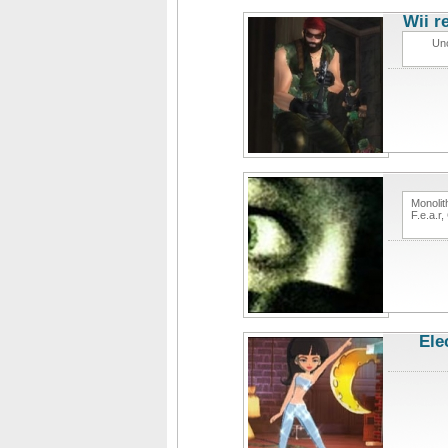
Wii r
Uno
Monolit
F.e.a.r
Ele