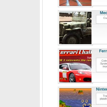
Med
Cua
Ferr
Coin
Syste
mom
Ninte
Tra
plata