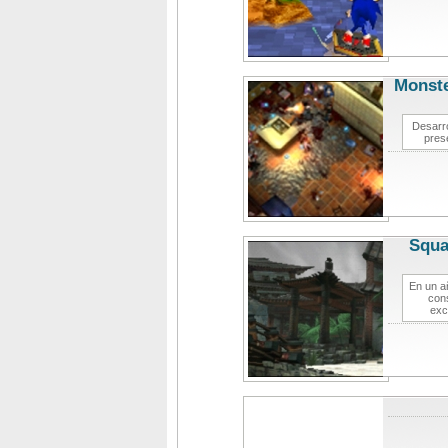
Monste
Desarro
prese
Squa
En un añ
cons
exc