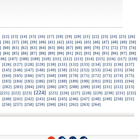
]
[
12
]
[
13
]
[
14
]
[
15
]
[
16
]
[
17
]
[
18
]
[
19
]
[
20
]
[
21
]
[
22
]
[
23
]
[
24
]
[
25
]
[
26
]
]
[
36
]
[
37
]
[
38
]
[
39
]
[
40
]
[
41
]
[
42
]
[
43
]
[
44
]
[
45
]
[
46
]
[
47
]
[
48
]
[
49
]
[
50
]
]
[
60
]
[
61
]
[
62
]
[
63
]
[
64
]
[
65
]
[
66
]
[
67
]
[
68
]
[
69
]
[
70
]
[
71
]
[
72
]
[
73
]
[
74
]
]
[
84
]
[
85
]
[
86
]
[
87
]
[
88
]
[
89
]
[
90
]
[
91
]
[
92
]
[
93
]
[
94
]
[
95
]
[
96
]
[
97
]
[
98
]
106
]
[
107
]
[
108
]
[
109
]
[
110
]
[
111
]
[
112
]
[
113
]
[
114
]
[
115
]
[
116
]
[
117
]
[
118
]
]
[
126
]
[
127
]
[
128
]
[
129
]
[
130
]
[
131
]
[
132
]
[
133
]
[
134
]
[
135
]
[
136
]
[
137
]
]
[
145
]
[
146
]
[
147
]
[
148
]
[
149
]
[
150
]
[
151
]
[
152
]
[
153
]
[
154
]
[
155
]
[
156
]
]
[
164
]
[
165
]
[
166
]
[
167
]
[
168
]
[
169
]
[
170
]
[
171
]
[
172
]
[
173
]
[
174
]
[
175
]
]
[
183
]
[
184
]
[
185
]
[
186
]
[
187
]
[
188
]
[
189
]
[
190
]
[
191
]
[
192
]
[
193
]
[
194
]
]
[
202
]
[
203
]
[
204
]
[
205
]
[
206
]
[
207
]
[
208
]
[
209
]
[
210
]
[
211
]
[
212
]
[
213
]
[
224
]
[
221
]
[
222
]
[
223
]
[
225
]
[
226
]
[
227
]
[
228
]
[
229
]
[
230
]
[
231
]
[
232
]
]
[
240
]
[
241
]
[
242
]
[
243
]
[
244
]
[
245
]
[
246
]
[
247
]
[
248
]
[
249
]
[
250
]
[
251
]
]
[
256
]
[
257
]
[
258
]
[
259
]
[
260
]
[
261
]
[
262
]
[
263
]
[
264
]