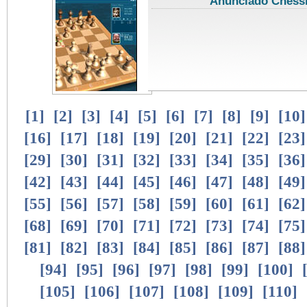
Anunciado Chess
[
1
]
[
2
]
[
3
]
[
4
]
[
5
]
[
6
]
[
7
]
[
8
]
[
9
]
[
10
[
16
]
[
17
]
[
18
]
[
19
]
[
20
]
[
21
]
[
22
]
[
23
[
29
]
[
30
]
[
31
]
[
32
]
[
33
]
[
34
]
[
35
]
[
36
[
42
]
[
43
]
[
44
]
[
45
]
[
46
]
[
47
]
[
48
]
[
49
[
55
]
[
56
]
[
57
]
[
58
]
[
59
]
[
60
]
[
61
]
[
62
[
68
]
[
69
]
[
70
]
[
71
]
[
72
]
[
73
]
[
74
]
[
75
[
81
]
[
82
]
[
83
]
[
84
]
[
85
]
[
86
]
[
87
]
[
88
[
94
]
[
95
]
[
96
]
[
97
]
[
98
]
[
99
]
[
100
]
[
105
]
[
106
]
[
107
]
[
108
]
[
109
]
[
110
]