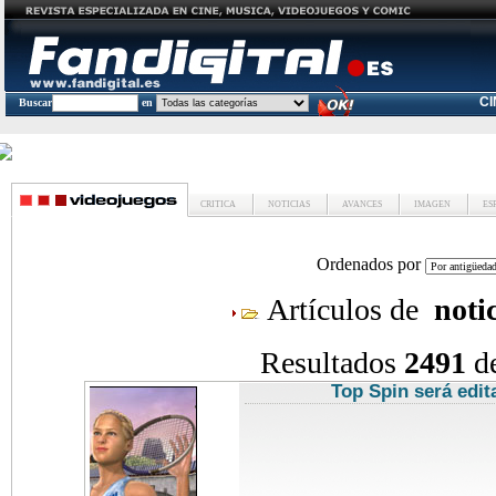
C
Buscar
en
CRITICA
NOTICIAS
AVANCES
IMAGEN
ES
Ordenados por
Artículos de
noti
Resultados
2491
d
Top Spin será edi