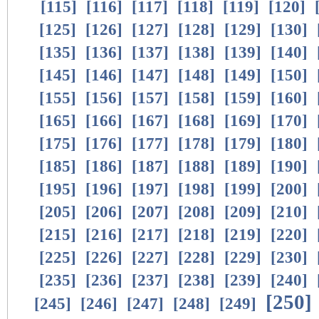
[
115
]
[
116
]
[
117
]
[
118
]
[
119
]
[
120
]
[
125
]
[
126
]
[
127
]
[
128
]
[
129
]
[
130
]
[
135
]
[
136
]
[
137
]
[
138
]
[
139
]
[
140
]
[
145
]
[
146
]
[
147
]
[
148
]
[
149
]
[
150
]
[
155
]
[
156
]
[
157
]
[
158
]
[
159
]
[
160
]
[
165
]
[
166
]
[
167
]
[
168
]
[
169
]
[
170
]
[
175
]
[
176
]
[
177
]
[
178
]
[
179
]
[
180
]
[
185
]
[
186
]
[
187
]
[
188
]
[
189
]
[
190
]
[
195
]
[
196
]
[
197
]
[
198
]
[
199
]
[
200
]
[
205
]
[
206
]
[
207
]
[
208
]
[
209
]
[
210
]
[
215
]
[
216
]
[
217
]
[
218
]
[
219
]
[
220
]
[
225
]
[
226
]
[
227
]
[
228
]
[
229
]
[
230
]
[
235
]
[
236
]
[
237
]
[
238
]
[
239
]
[
240
]
[
250
]
[
245
]
[
246
]
[
247
]
[
248
]
[
249
]