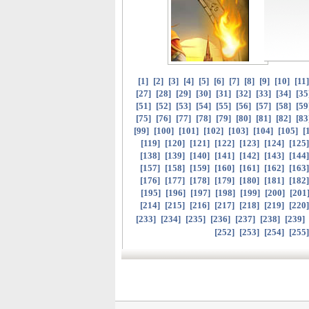
[
1
]
[
2
]
[
3
]
[
4
]
[
5
]
[
6
]
[
7
]
[
8
]
[
9
]
[
10
]
[
11
[
27
]
[
28
]
[
29
]
[
30
]
[
31
]
[
32
]
[
33
]
[
34
]
[
35
[
51
]
[
52
]
[
53
]
[
54
]
[
55
]
[
56
]
[
57
]
[
58
]
[
59
[
75
]
[
76
]
[
77
]
[
78
]
[
79
]
[
80
]
[
81
]
[
82
]
[
83
[
99
]
[
100
]
[
101
]
[
102
]
[
103
]
[
104
]
[
105
]
[
[
119
]
[
120
]
[
121
]
[
122
]
[
123
]
[
124
]
[
125
[
138
]
[
139
]
[
140
]
[
141
]
[
142
]
[
143
]
[
144
[
157
]
[
158
]
[
159
]
[
160
]
[
161
]
[
162
]
[
163
[
176
]
[
177
]
[
178
]
[
179
]
[
180
]
[
181
]
[
182
[
195
]
[
196
]
[
197
]
[
198
]
[
199
]
[
200
]
[
201
[
214
]
[
215
]
[
216
]
[
217
]
[
218
]
[
219
]
[
220
[
233
]
[
234
]
[
235
]
[
236
]
[
237
]
[
238
]
[
239
]
[
252
]
[
253
]
[
254
]
[
255