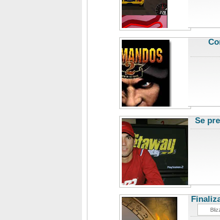
Co
Se pr
Finaliz
Bliz