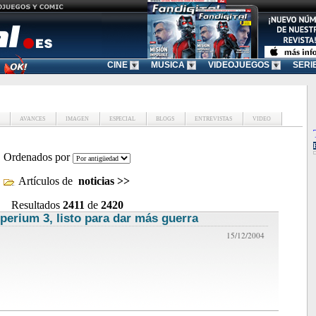
CINE
MUSICA
VIDEOJUEGOS
SERI
AVANCES
IMAGEN
ESPECIAL
BLOGS
ENTREVISTAS
VIDEO
Ordenados por
Artículos de
noticias
>>
Resultados
2411
de
2420
perium 3, listo para dar más guerra
noticias de videojuegos
15/12/2004