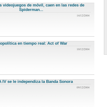
s videojuegos de móvil, caen en las redes de
Spiderman...
noticias de videojuegos
14/12/2004
opolítica en tiempo real: Act of War
noticias de videojuegos
10/12/2004
 IV se le independiza la Banda Sonora
noticias de videojuegos
09/12/2004