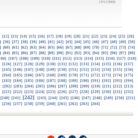
15/11/2004
]
[
12
]
[
13
]
[
14
]
[
15
]
[
16
]
[
17
]
[
18
]
[
19
]
[
20
]
[
21
]
[
22
]
[
23
]
[
24
]
[
25
]
[
26
]
]
[
36
]
[
37
]
[
38
]
[
39
]
[
40
]
[
41
]
[
42
]
[
43
]
[
44
]
[
45
]
[
46
]
[
47
]
[
48
]
[
49
]
[
50
]
]
[
60
]
[
61
]
[
62
]
[
63
]
[
64
]
[
65
]
[
66
]
[
67
]
[
68
]
[
69
]
[
70
]
[
71
]
[
72
]
[
73
]
[
74
]
]
[
84
]
[
85
]
[
86
]
[
87
]
[
88
]
[
89
]
[
90
]
[
91
]
[
92
]
[
93
]
[
94
]
[
95
]
[
96
]
[
97
]
[
98
]
106
]
[
107
]
[
108
]
[
109
]
[
110
]
[
111
]
[
112
]
[
113
]
[
114
]
[
115
]
[
116
]
[
117
]
[
118
]
]
[
126
]
[
127
]
[
128
]
[
129
]
[
130
]
[
131
]
[
132
]
[
133
]
[
134
]
[
135
]
[
136
]
[
137
]
]
[
145
]
[
146
]
[
147
]
[
148
]
[
149
]
[
150
]
[
151
]
[
152
]
[
153
]
[
154
]
[
155
]
[
156
]
]
[
164
]
[
165
]
[
166
]
[
167
]
[
168
]
[
169
]
[
170
]
[
171
]
[
172
]
[
173
]
[
174
]
[
175
]
]
[
183
]
[
184
]
[
185
]
[
186
]
[
187
]
[
188
]
[
189
]
[
190
]
[
191
]
[
192
]
[
193
]
[
194
]
]
[
202
]
[
203
]
[
204
]
[
205
]
[
206
]
[
207
]
[
208
]
[
209
]
[
210
]
[
211
]
[
212
]
[
213
]
]
[
221
]
[
222
]
[
223
]
[
224
]
[
225
]
[
226
]
[
227
]
[
228
]
[
229
]
[
230
]
[
231
]
[
232
]
[
242
]
[
240
]
[
241
]
[
243
]
[
244
]
[
245
]
[
246
]
[
247
]
[
248
]
[
249
]
[
250
]
[
251
]
]
[
256
]
[
257
]
[
258
]
[
259
]
[
260
]
[
261
]
[
262
]
[
263
]
[
264
]