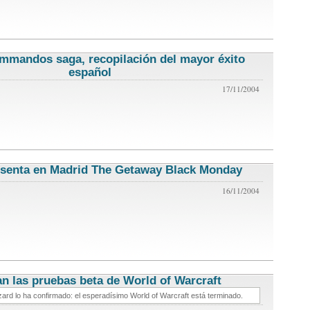
mmandos saga, recopilación del mayor éxito
español
noticias de videojuegos
17/11/2004
esenta en Madrid The Getaway Black Monday
noticias de
videojuegos
16/11/2004
an las pruebas beta de World of Warcraft
noticias de videojuegos
zard lo ha confirmado: el esperadísimo World of Warcraft está terminado.