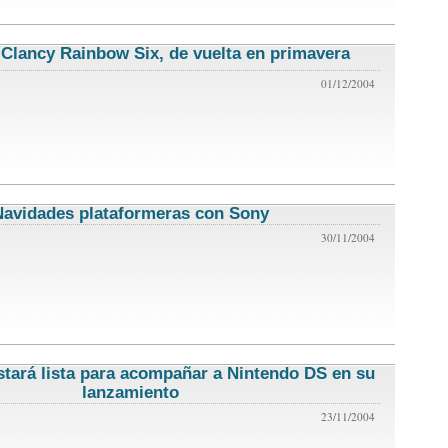
Clancy Rainbow Six, de vuelta en primavera
noticias de
videojuegos
01/12/2004
Navidades plataformeras con Sony
noticias de videojuegos
30/11/2004
stará lista para acompañar a Nintendo DS en su
lanzamiento
noticias de videojuegos
23/11/2004