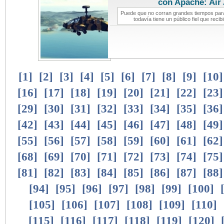
con Apache: Air
Puede que no corran grandes tiempos para
todavía tiene un público fiel que reci
[
1
]
[
2
]
[
3
]
[
4
]
[
5
]
[
6
]
[
7
]
[
8
]
[
9
]
[
10
[
16
]
[
17
]
[
18
]
[
19
]
[
20
]
[
21
]
[
22
]
[
23
[
29
]
[
30
]
[
31
]
[
32
]
[
33
]
[
34
]
[
35
]
[
36
[
42
]
[
43
]
[
44
]
[
45
]
[
46
]
[
47
]
[
48
]
[
49
[
55
]
[
56
]
[
57
]
[
58
]
[
59
]
[
60
]
[
61
]
[
62
[
68
]
[
69
]
[
70
]
[
71
]
[
72
]
[
73
]
[
74
]
[
75
[
81
]
[
82
]
[
83
]
[
84
]
[
85
]
[
86
]
[
87
]
[
88
[
94
]
[
95
]
[
96
]
[
97
]
[
98
]
[
99
]
[
100
]
[
105
]
[
106
]
[
107
]
[
108
]
[
109
]
[
110
]
[
115
]
[
116
]
[
117
]
[
118
]
[
119
]
[
120
]