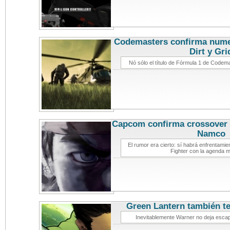
Codemasters confirma numer
Dirt y Gri
Nó sólo el título de Fórmula 1 de Code
Capcom confirma crossover 
Namco
not
El rumor era cierto: sí habrá enfrentami
Fighter con la agenda 
Green Lantern también t
Inevitablemente Warner no deja escapa