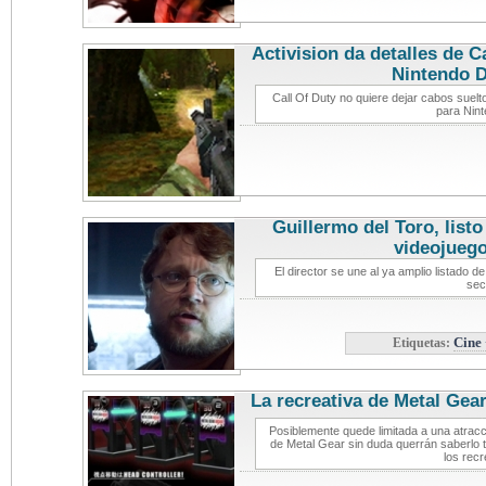
Activision da detalles de C
Nintendo 
Call Of Duty no quiere dejar cabos suel
para Nin
Guillermo del Toro, listo
videojueg
El director se une al ya amplio listado 
sec
Etiquetas:
Cine 
La recreativa de Metal Gear
videoj
Posiblemente quede limitada a una atracc
de Metal Gear sin duda querrán saberlo 
los recr