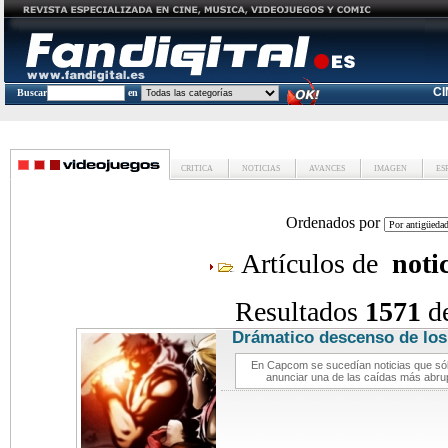
C
Buscar
en
CRITICA
NOTICIAS
AVANCES
IMAGEN
ES
Ordenados por
Artículos de
noti
Resultados
1571
d
Drámatico descenso de los
videoj
En Capcom se sucedían noticias que sól
anunciar una de las caídas más abru