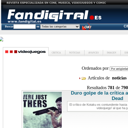
C
Buscar
en
CRITICA
NOTICIAS
AVANCES
IMAGEN
ES
Ordenados por
Artículos de
noticias
Resultados
781
de
790
Duro golpe de la crítica 
Dead
notic
El crítico de Kotaku es contundente hasta
videojuego' al que ha j