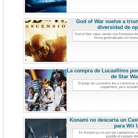
God of War vuelve a triunf
diversidad de o
God of War sigue siendo una franquicia de
forma generalizada con buenas
La compra de Lucasfilms por
de Star Wa
El juego de LucasArts iba a comenzar 
septiembre, pero actual
Konami no descarta un Cast
para Wii 
En Konami ya no son tan categóricos, e
posible el traslado de