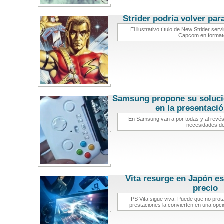
Strider podría volver par
El ilustrativo título de New Strider se
Capcom en formato
Samsung propone su solució
en la presentació
En Samsung van a por todas y al revés 
necesidades de
Vita resurge en Japón es
precio
not
PS Vita sigue viva. Puede que no prota
prestaciones la convierten en una opc