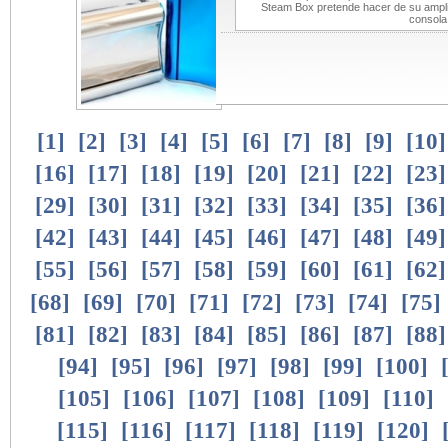
Steam Box pretende hacer de su amplia
consola
[
1
]
[
2
]
[
3
]
[
4
]
[
5
]
[
6
]
[
7
]
[
8
]
[
9
]
[
10
[
16
]
[
17
]
[
18
]
[
19
]
[
20
]
[
21
]
[
22
]
[
23
[
29
]
[
30
]
[
31
]
[
32
]
[
33
]
[
34
]
[
35
]
[
36
[
42
]
[
43
]
[
44
]
[
45
]
[
46
]
[
47
]
[
48
]
[
49
[
55
]
[
56
]
[
57
]
[
58
]
[
59
]
[
60
]
[
61
]
[
62
[
68
]
[
69
]
[
70
]
[
71
]
[
72
]
[
73
]
[
74
]
[
75
]
[
81
]
[
82
]
[
83
]
[
84
]
[
85
]
[
86
]
[
87
]
[
88
[
94
]
[
95
]
[
96
]
[
97
]
[
98
]
[
99
]
[
100
]
[
105
]
[
106
]
[
107
]
[
108
]
[
109
]
[
110
]
[
115
]
[
116
]
[
117
]
[
118
]
[
119
]
[
120
]