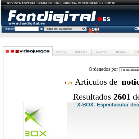
C
Buscar
en
CRITICA
NOTICIAS
AVANCES
IMAGEN
ES
Ordenados por
Artículos de
noti
Resultados
2601
d
X-BOX: Espectacular des