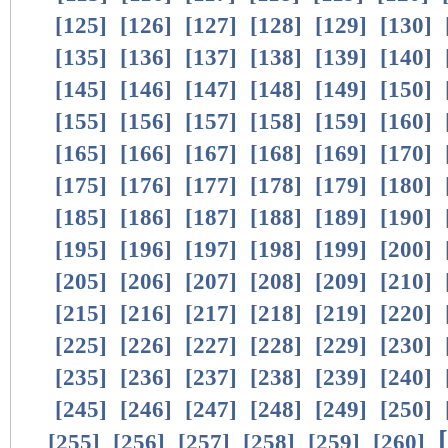
[
125
]
[
126
]
[
127
]
[
128
]
[
129
]
[
130
]
[
135
]
[
136
]
[
137
]
[
138
]
[
139
]
[
140
]
[
145
]
[
146
]
[
147
]
[
148
]
[
149
]
[
150
]
[
155
]
[
156
]
[
157
]
[
158
]
[
159
]
[
160
]
[
165
]
[
166
]
[
167
]
[
168
]
[
169
]
[
170
]
[
175
]
[
176
]
[
177
]
[
178
]
[
179
]
[
180
]
[
185
]
[
186
]
[
187
]
[
188
]
[
189
]
[
190
]
[
195
]
[
196
]
[
197
]
[
198
]
[
199
]
[
200
]
[
205
]
[
206
]
[
207
]
[
208
]
[
209
]
[
210
]
[
215
]
[
216
]
[
217
]
[
218
]
[
219
]
[
220
]
[
225
]
[
226
]
[
227
]
[
228
]
[
229
]
[
230
]
[
235
]
[
236
]
[
237
]
[
238
]
[
239
]
[
240
]
[
245
]
[
246
]
[
247
]
[
248
]
[
249
]
[
250
]
[
[
255
]
[
256
]
[
257
]
[
258
]
[
259
]
[
260
]