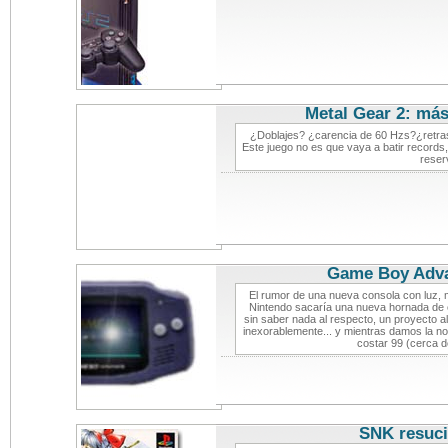
Metal Gear 2: más
¿Doblajes? ¿carencia de 60 Hzs?¿retr
Este juego no es que vaya a batir records,
reser
Game Boy Adva
El rumor de una nueva consola con luz, 
Nintendo sacaría una nueva hornada de
sin saber nada al respecto, un proyecto 
inexorablemente... y mientras damos la no
costar 99 (cerca 
SNK resuci