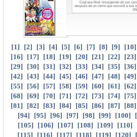
Cual ave fénix resurgiendo de sus ce
después de un cierre que escoció a sus m
SN
[
1
]
[
2
]
[
3
]
[
4
]
[
5
]
[
6
]
[
7
]
[
8
]
[
9
]
[
10
[
16
]
[
17
]
[
18
]
[
19
]
[
20
]
[
21
]
[
22
]
[
23
[
29
]
[
30
]
[
31
]
[
32
]
[
33
]
[
34
]
[
35
]
[
36
[
42
]
[
43
]
[
44
]
[
45
]
[
46
]
[
47
]
[
48
]
[
49
[
55
]
[
56
]
[
57
]
[
58
]
[
59
]
[
60
]
[
61
]
[
62
[
68
]
[
69
]
[
70
]
[
71
]
[
72
]
[
73
]
[
74
]
[
75
[
81
]
[
82
]
[
83
]
[
84
]
[
85
]
[
86
]
[
87
]
[
88
[
94
]
[
95
]
[
96
]
[
97
]
[
98
]
[
99
]
[
100
]
[
105
]
[
106
]
[
107
]
[
108
]
[
109
]
[
110
]
[
115
]
[
116
]
[
117
]
[
118
]
[
119
]
[
120
]