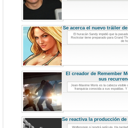
Se acerca el nuevo tráiler d
El huracán Sandy impidió que la pasad
Rockstar tiene preparado para Grand Thef
de h
El creador de Remember Me 
sus recurren
Jean-Maxime Moris es la cabeza visible 
franquicia conocida a sus espaldas. Y 
Se reactiva la producción de 
de vide
Wolfenstein sí tendrá película. Ha tardad