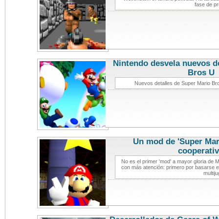
fase de p
Nintendo desvela nuevos d
Bros U
not
Nuevos detalles de Super Mario Bro
Un mod de 'Super Mari
cooperati
No es el primer 'mod' a mayor gloria de 
con más atención: primero por basarse 
multij