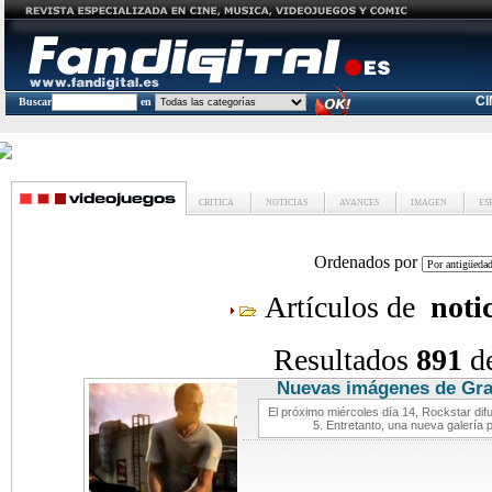
C
Buscar
en
CRITICA
NOTICIAS
AVANCES
IMAGEN
ES
Ordenados por
Artículos de
noti
Resultados
891
d
Nuevas imágenes de Gra
El próximo miércoles día 14, Rockstar difu
5. Entretanto, una nueva galería