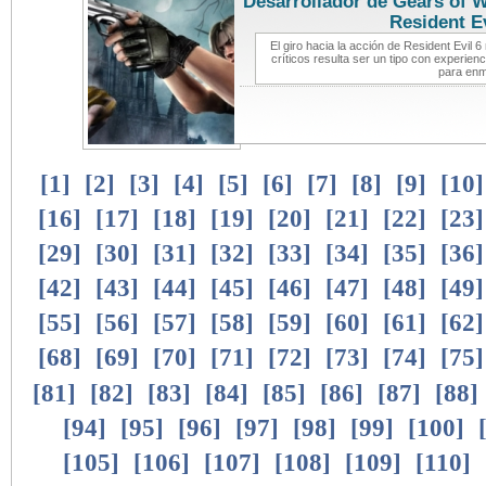
Desarrollador de Gears of W
Resident Ev
El giro hacia la acción de Resident Evil 
críticos resulta ser un tipo con experie
para enm
[
1
]
[
2
]
[
3
]
[
4
]
[
5
]
[
6
]
[
7
]
[
8
]
[
9
]
[
10
[
16
]
[
17
]
[
18
]
[
19
]
[
20
]
[
21
]
[
22
]
[
23
[
29
]
[
30
]
[
31
]
[
32
]
[
33
]
[
34
]
[
35
]
[
36
[
42
]
[
43
]
[
44
]
[
45
]
[
46
]
[
47
]
[
48
]
[
49
[
55
]
[
56
]
[
57
]
[
58
]
[
59
]
[
60
]
[
61
]
[
62
[
68
]
[
69
]
[
70
]
[
71
]
[
72
]
[
73
]
[
74
]
[
75
[
81
]
[
82
]
[
83
]
[
84
]
[
85
]
[
86
]
[
87
]
[
88
]
[
94
]
[
95
]
[
96
]
[
97
]
[
98
]
[
99
]
[
100
]
[
105
]
[
106
]
[
107
]
[
108
]
[
109
]
[
110
]