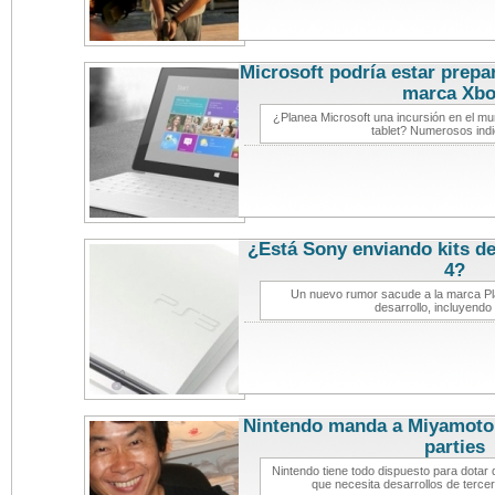
Microsoft podría estar prepa
marca Xb
¿Planea Microsoft una incursión en el mun
tablet? Numerosos indi
¿Está Sony enviando kits de
4?
noticias 
Un nuevo rumor sacude a la marca Play
desarrollo, incluyend
Nintendo manda a Miyamoto a
parties
not
Nintendo tiene todo dispuesto para dotar 
que necesita desarrollos de terce