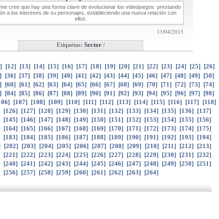
ine cree que hay una forma clave de evolucionar los videojuegos: prestando
ón a los intereses de su personajes, estableciendo una nueva relación con
ellos.
13/04/2015
Etiquetas:
Sector
/
]
[
12
]
[
13
]
[
14
]
[
15
]
[
16
]
[
17
]
[
18
]
[
19
]
[
20
]
[
21
]
[
22
]
[
23
]
[
24
]
[
25
]
[
26
]
]
[
36
]
[
37
]
[
38
]
[
39
]
[
40
]
[
41
]
[
42
]
[
43
]
[
44
]
[
45
]
[
46
]
[
47
]
[
48
]
[
49
]
[
50
]
]
[
60
]
[
61
]
[
62
]
[
63
]
[
64
]
[
65
]
[
66
]
[
67
]
[
68
]
[
69
]
[
70
]
[
71
]
[
72
]
[
73
]
[
74
]
]
[
84
]
[
85
]
[
86
]
[
87
]
[
88
]
[
89
]
[
90
]
[
91
]
[
92
]
[
93
]
[
94
]
[
95
]
[
96
]
[
97
]
[
98
]
106
]
[
107
]
[
108
]
[
109
]
[
110
]
[
111
]
[
112
]
[
113
]
[
114
]
[
115
]
[
116
]
[
117
]
[
118
]
]
[
126
]
[
127
]
[
128
]
[
129
]
[
130
]
[
131
]
[
132
]
[
133
]
[
134
]
[
135
]
[
136
]
[
137
]
]
[
145
]
[
146
]
[
147
]
[
148
]
[
149
]
[
150
]
[
151
]
[
152
]
[
153
]
[
154
]
[
155
]
[
156
]
]
[
164
]
[
165
]
[
166
]
[
167
]
[
168
]
[
169
]
[
170
]
[
171
]
[
172
]
[
173
]
[
174
]
[
175
]
]
[
183
]
[
184
]
[
185
]
[
186
]
[
187
]
[
188
]
[
189
]
[
190
]
[
191
]
[
192
]
[
193
]
[
194
]
]
[
202
]
[
203
]
[
204
]
[
205
]
[
206
]
[
207
]
[
208
]
[
209
]
[
210
]
[
211
]
[
212
]
[
213
]
]
[
221
]
[
222
]
[
223
]
[
224
]
[
225
]
[
226
]
[
227
]
[
228
]
[
229
]
[
230
]
[
231
]
[
232
]
]
[
240
]
[
241
]
[
242
]
[
243
]
[
244
]
[
245
]
[
246
]
[
247
]
[
248
]
[
249
]
[
250
]
[
251
]
]
[
256
]
[
257
]
[
258
]
[
259
]
[
260
]
[
261
]
[
262
]
[
263
]
[
264
]