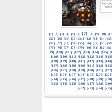
Ken Lev
atenci
[
7
]
[
1
]
[
2
]
[
3
]
[
4
]
[
5
]
[
6
]
[
8
]
[
9
]
[
10
]
[
11
[
27
]
[
28
]
[
29
]
[
30
]
[
31
]
[
32
]
[
33
]
[
34
]
[
35
[
51
]
[
52
]
[
53
]
[
54
]
[
55
]
[
56
]
[
57
]
[
58
]
[
59
[
75
]
[
76
]
[
77
]
[
78
]
[
79
]
[
80
]
[
81
]
[
82
]
[
83
[
99
]
[
100
]
[
101
]
[
102
]
[
103
]
[
104
]
[
105
]
[
[
119
]
[
120
]
[
121
]
[
122
]
[
123
]
[
124
]
[
125
[
138
]
[
139
]
[
140
]
[
141
]
[
142
]
[
143
]
[
144
[
157
]
[
158
]
[
159
]
[
160
]
[
161
]
[
162
]
[
163
[
176
]
[
177
]
[
178
]
[
179
]
[
180
]
[
181
]
[
182
[
195
]
[
196
]
[
197
]
[
198
]
[
199
]
[
200
]
[
201
[
214
]
[
215
]
[
216
]
[
217
]
[
218
]
[
219
]
[
220
[
233
]
[
234
]
[
235
]
[
236
]
[
237
]
[
238
]
[
239
[
252
]
[
253
]
[
254
]
[
255