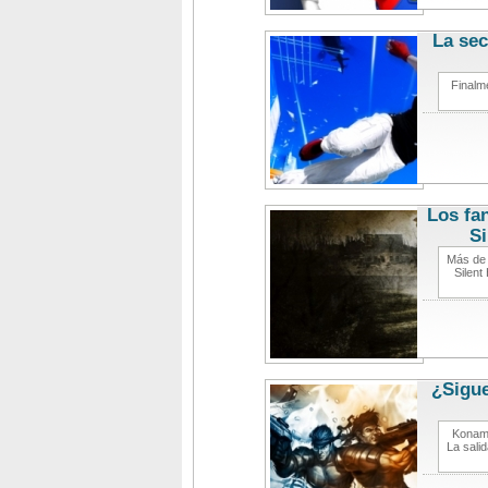
La sec
Finalme
Los fa
Si
Más de 
Silent
¿Sigue
Konami
La sali