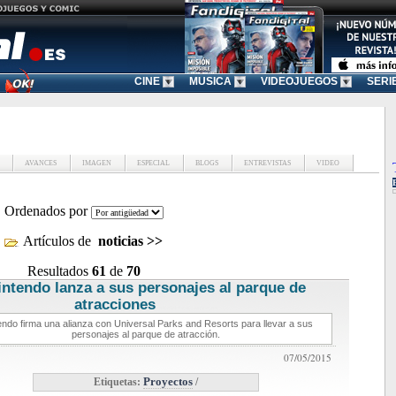
CINE
MUSICA
VIDEOJUEGOS
SERI
AVANCES
IMAGEN
ESPECIAL
BLOGS
ENTREVISTAS
VIDEO
Ordenados por
Artículos de
noticias
>>
Resultados
61
de
70
intendo lanza a sus personajes al parque de
atracciones
noticias de videojuegos
endo firma una alianza con Universal Parks and Resorts para llevar a sus
personajes al parque de atracción.
07/05/2015
Etiquetas:
Proyectos
/