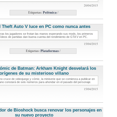
20/04/2015
Etiquetas:
Polémica
/
 Theft Auto V luce en PC como nunca antes
noticias de
videojuegos
ras los jugadores se frotan las manos esperando sus mods, los primeros
ídeos de partidas dan buena cuenta del rendimiento de GTA V en PC.
15/04/2015
Etiquetas:
Plataformas
/
ómic de Batman: Arkham Knight desvelará los
orígenes de su misterioso villano
noticias de videojuegos
o cruce de videojuego y cómic, la miniserie que se comienza a publicar en
ano constará de seis números para ahondar en el pasado del personaje.
15/04/2015
dor de Bioshock busca renovar los personajes en
su nuevo proyecto
noticias de videojuegos