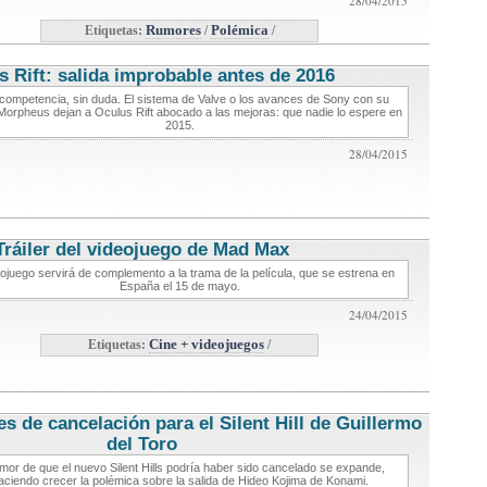
28/04/2015
Etiquetas:
Rumores
/
Polémica
/
s Rift: salida improbable antes de 2016
noticias de videojuegos
 competencia, sin duda. El sistema de Valve o los avances de Sony con su
Morpheus dejan a Oculus Rift abocado a las mejoras: que nadie lo espere en
2015.
28/04/2015
Tráiler del videojuego de Mad Max
noticias de videojuegos
eojuego servirá de complemento a la trama de la película, que se estrena en
España el 15 de mayo.
24/04/2015
Etiquetas:
Cine + videojuegos
/
 de cancelación para el Silent Hill de Guillermo
del Toro
noticias de videojuegos
umor de que el nuevo Silent Hills podría haber sido cancelado se expande,
aciendo crecer la polémica sobre la salida de Hideo Kojima de Konami.