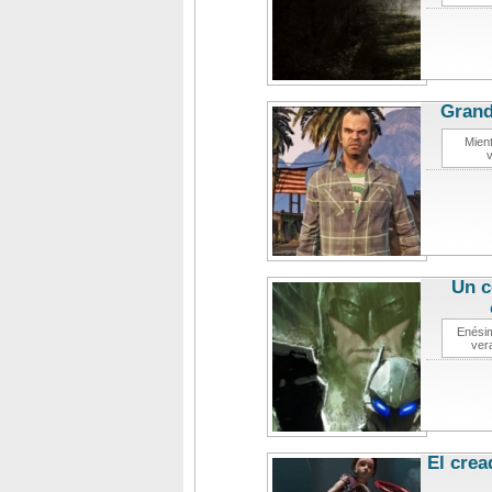
Grand
Mient
v
Un c
Enésim
ver
El crea