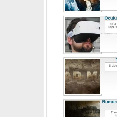
Oculu
Es la
Project 
El vid
Rumores
El r
h