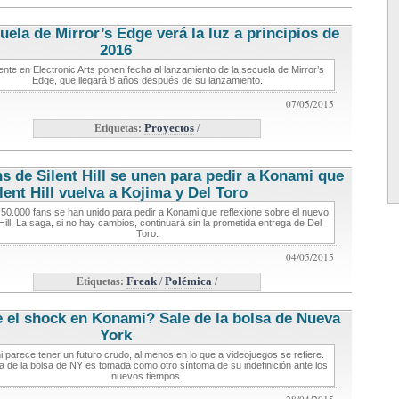
uela de Mirror’s Edge verá la luz a principios de
2016
noticias de videojuegos
nte en Electronic Arts ponen fecha al lanzamiento de la secuela de Mirror’s
Edge, que llegará 8 años después de su lanzamiento.
07/05/2015
Etiquetas:
Proyectos
/
ns de Silent Hill se unen para pedir a Konami que
lent Hill vuelva a Kojima y Del Toro
noticias de videojuegos
50.000 fans se han unido para pedir a Konami que reflexione sobre el nuevo
 Hill. La saga, si no hay cambios, continuará sin la prometida entrega de Del
Toro.
04/05/2015
Etiquetas:
Freak
/
Polémica
/
 el shock en Konami? Sale de la bolsa de Nueva
York
noticias de videojuegos
 parece tener un futuro crudo, al menos en lo que a videojuegos se refiere.
da de la bolsa de NY es tomada como otro síntoma de su indefinición ante los
nuevos tiempos.