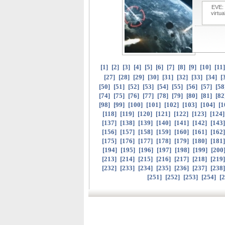
EVE: 
virtu
[
1
]
[
2
]
[
3
]
[
4
]
[
5
]
[
6
]
[
7
]
[
8
]
[
9
]
[
10
]
[
11
[
27
]
[
28
]
[
29
]
[
30
]
[
31
]
[
32
]
[
33
]
[
34
]
[
[
50
]
[
51
]
[
52
]
[
53
]
[
54
]
[
55
]
[
56
]
[
57
]
[
58
[
74
]
[
75
]
[
76
]
[
77
]
[
78
]
[
79
]
[
80
]
[
81
]
[
82
[
98
]
[
99
]
[
100
]
[
101
]
[
102
]
[
103
]
[
104
]
[
1
[
118
]
[
119
]
[
120
]
[
121
]
[
122
]
[
123
]
[
124
[
137
]
[
138
]
[
139
]
[
140
]
[
141
]
[
142
]
[
143
[
156
]
[
157
]
[
158
]
[
159
]
[
160
]
[
161
]
[
162
[
175
]
[
176
]
[
177
]
[
178
]
[
179
]
[
180
]
[
181
[
194
]
[
195
]
[
196
]
[
197
]
[
198
]
[
199
]
[
200
[
213
]
[
214
]
[
215
]
[
216
]
[
217
]
[
218
]
[
219
[
232
]
[
233
]
[
234
]
[
235
]
[
236
]
[
237
]
[
238
[
251
]
[
252
]
[
253
]
[
254
]
[
2