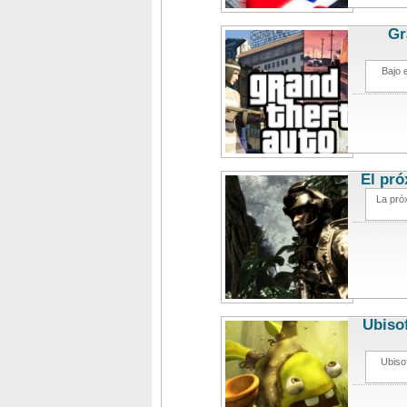
Gr
Bajo 
El pró
La pró
Ubisof
Ubisof