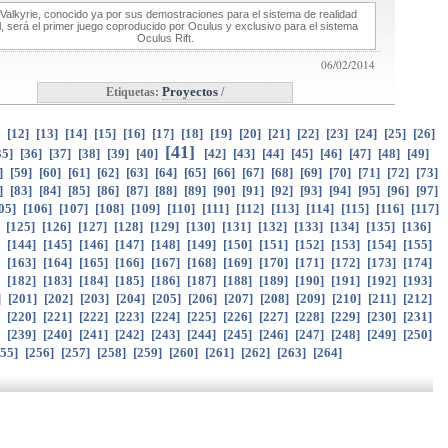
Valkyrie, conocido ya por sus demostraciones para el sistema de realidad
al, será el primer juego coproducido por Oculus y exclusivo para el sistema
Oculus Rift.
06/02/2014
Etiquetas:
Proyectos
/
]
[
12
]
[
13
]
[
14
]
[
15
]
[
16
]
[
17
]
[
18
]
[
19
]
[
20
]
[
21
]
[
22
]
[
23
]
[
24
]
[
25
]
[
26
]
[
41
]
35
]
[
36
]
[
37
]
[
38
]
[
39
]
[
40
]
[
42
]
[
43
]
[
44
]
[
45
]
[
46
]
[
47
]
[
48
]
[
49
]
]
[
59
]
[
60
]
[
61
]
[
62
]
[
63
]
[
64
]
[
65
]
[
66
]
[
67
]
[
68
]
[
69
]
[
70
]
[
71
]
[
72
]
[
73
]
]
[
83
]
[
84
]
[
85
]
[
86
]
[
87
]
[
88
]
[
89
]
[
90
]
[
91
]
[
92
]
[
93
]
[
94
]
[
95
]
[
96
]
[
97
]
05
]
[
106
]
[
107
]
[
108
]
[
109
]
[
110
]
[
111
]
[
112
]
[
113
]
[
114
]
[
115
]
[
116
]
[
117
]
]
[
125
]
[
126
]
[
127
]
[
128
]
[
129
]
[
130
]
[
131
]
[
132
]
[
133
]
[
134
]
[
135
]
[
136
]
]
[
144
]
[
145
]
[
146
]
[
147
]
[
148
]
[
149
]
[
150
]
[
151
]
[
152
]
[
153
]
[
154
]
[
155
]
]
[
163
]
[
164
]
[
165
]
[
166
]
[
167
]
[
168
]
[
169
]
[
170
]
[
171
]
[
172
]
[
173
]
[
174
]
]
[
182
]
[
183
]
[
184
]
[
185
]
[
186
]
[
187
]
[
188
]
[
189
]
[
190
]
[
191
]
[
192
]
[
193
]
]
[
201
]
[
202
]
[
203
]
[
204
]
[
205
]
[
206
]
[
207
]
[
208
]
[
209
]
[
210
]
[
211
]
[
212
]
]
[
220
]
[
221
]
[
222
]
[
223
]
[
224
]
[
225
]
[
226
]
[
227
]
[
228
]
[
229
]
[
230
]
[
231
]
]
[
239
]
[
240
]
[
241
]
[
242
]
[
243
]
[
244
]
[
245
]
[
246
]
[
247
]
[
248
]
[
249
]
[
250
]
55
]
[
256
]
[
257
]
[
258
]
[
259
]
[
260
]
[
261
]
[
262
]
[
263
]
[
264
]