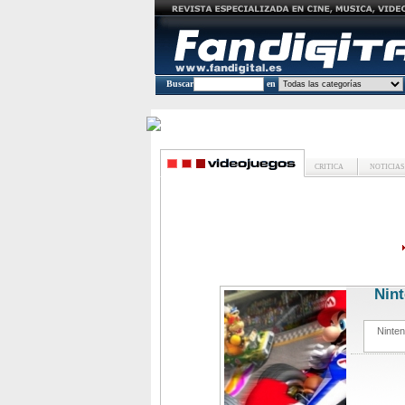
Buscar
en
CRITICA
NOTICIAS
Nint
Ninten