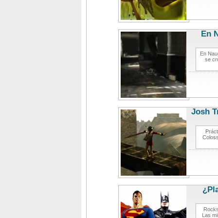
En N
En Naug
se cr
Josh T
Práct
Coloss
¿Pl
Rockst
Las mi