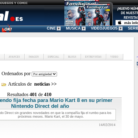
CINE
MUSICA
VIDEOJUEGOS
SERI
AVANCES
IMAGEN
ESPECIAL
BLOGS
ENTREVISTAS
VIDEO
Ordenados por
Artículos de
noticias
>>
Resultados
401
de
410
endo fija fecha para Mario Kart 8 en su primer
Nintendo Direct del año
noticias de videojuegos
do Direct sin grandes novedades en que la compañía fija el rumbo para los
próximos meses. Mario Kart, el 30 de mayo.
14/02/2014