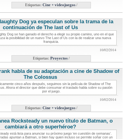
Etiquetas:
Cine + videojuegos
/
aughty Dog ya especulan sobre la trama de la
continuación de The last of Us
noticias de videojuegos
hty Dog se han ganado el derecho a elegir su propio camino, uno en el que
uza la posibilidad de un nuevo The Last of Us con la de realizar una nueva
franquicia.
10/02/2014
Etiquetas:
Proyectos
/
rank habla de su adaptación a cine de Shadow of
The Colossus
noticias de videojuegos
icamente cinco años después, seguimos sin la película de Shadow of The
us. Ahora el director que debe consumar el traslado habla sobre su pasión
por el juego.
10/02/2014
Etiquetas:
Cine + videojuegos
/
anea Rocksteady un nuevo título de Batman, o
cambiará a otro superhéroe?
noticias de videojuegos
eady está lista para anunciar su próximo juego ‘en cuestión de semanas’.
radas apuntan a Batman, si bien hay quien incluso se permite soñar con un