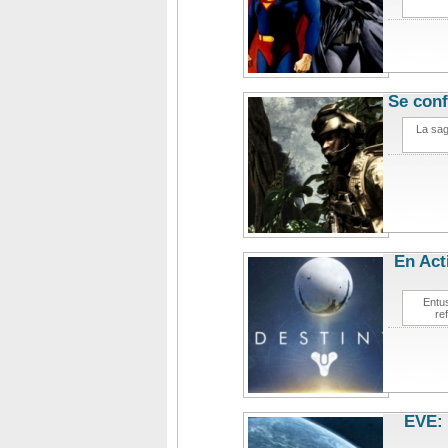
Se conf
La sag
En Act
Entu
re
EVE: 