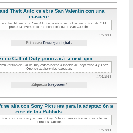
and Theft Auto celebra San Valentín con una
masacre
noticias de videojuegos
el nombre Masacre de San Valentín, la última actualización gratuita de GTA
presenta diversos extras con temática de San Valentín.
11/02/2014
Etiquetas:
Descarga digital
/
ximo Call of Duty priorizará la next-gen
noticias de videojuegos
xima versión de Call of Duty estará hecha a medida de Playstation 4 y Xbox
One: se acabaron las excusas.
11/02/2014
Etiquetas:
Proyectos
/
t se alía con Sony Pictures para la adaptación a
cine de los Rabbids
noticias de videojuegos
t tira de experiencia y se alía a Sony Pictures para materializar su película
sobre los Rabbids.
11/02/2014