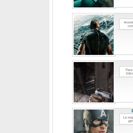
Aronof
con
Para 
Gibra
La seg
gen