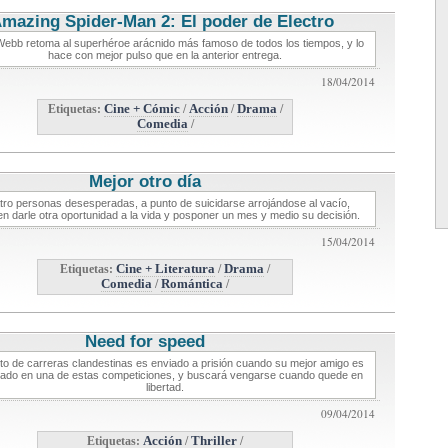
mazing Spider-Man 2: El poder de Electro
critica de cine
ebb retoma al superhéroe arácnido más famoso de todos los tiempos, y lo
hace con mejor pulso que en la anterior entrega.
18/04/2014
Etiquetas:
Cine + Cómic
/
Acción
/
Drama
/
Comedia
/
Mejor otro día
critica de cine
tro personas desesperadas, a punto de suicidarse arrojándose al vacío,
en darle otra oportunidad a la vida y posponer un mes y medio su decisión.
15/04/2014
Etiquetas:
Cine + Literatura
/
Drama
/
Comedia
/
Romántica
/
Need for speed
critica de cine
oto de carreras clandestinas es enviado a prisión cuando su mejor amigo es
ado en una de estas competiciones, y buscará vengarse cuando quede en
libertad.
09/04/2014
Etiquetas:
Acción
/
Thriller
/