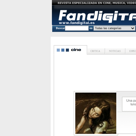
Buscar
en
CRITICA
NOTICIAS
ESPE
Una pa
lun