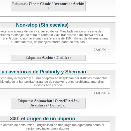
Etiquetas:
Cine + Cómic
/
Aventuras
/
Acción
/
Non-stop (Sin escalas)
critica de cine
veterano agente del servicio aéreo de los Marshalls recibe una serie de
eriosos mensajes de texto durante un viaje trasatlántico de Nueva York a
. Si el Gobierno no hace una transferencia de 150 millones de dólares a una
cuenta secreta, un pasajero morirá cada 20 minutos.
28/03/2014
Etiquetas:
Acción
/
Thriller
/
Las aventuras de Peabody y Sherman
critica de cine
eso muy inteligente y su hijo adoptivo se desplazan por distintos momentos
 historia de la humanidad, tratando de resolver varios problemas que ellos
mismos han creado.
14/03/2014
Etiquetas:
Animación
/
CienciFicción
/
Aventuras
/
Comedia
/
300: el origen de un imperio
critica de cine
va camino de consumir su originalidad en una saga tan agotadora como el
resto. Inevitable, dirán algunos.