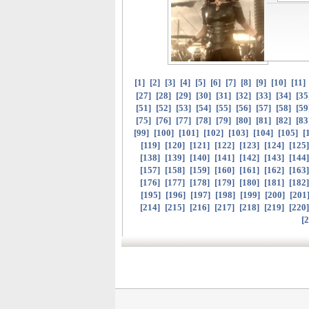
[
1
]
[
2
]
[
3
]
[
4
]
[
5
]
[
6
]
[
7
]
[
8
]
[
9
]
[
10
]
[
11
]
[
27
]
[
28
]
[
29
]
[
30
]
[
31
]
[
32
]
[
33
]
[
34
]
[
35
[
51
]
[
52
]
[
53
]
[
54
]
[
55
]
[
56
]
[
57
]
[
58
]
[
59
[
75
]
[
76
]
[
77
]
[
78
]
[
79
]
[
80
]
[
81
]
[
82
]
[
83
[
99
]
[
100
]
[
101
]
[
102
]
[
103
]
[
104
]
[
105
]
[
[
119
]
[
120
]
[
121
]
[
122
]
[
123
]
[
124
]
[
125
[
138
]
[
139
]
[
140
]
[
141
]
[
142
]
[
143
]
[
144
[
157
]
[
158
]
[
159
]
[
160
]
[
161
]
[
162
]
[
163
[
176
]
[
177
]
[
178
]
[
179
]
[
180
]
[
181
]
[
182
[
195
]
[
196
]
[
197
]
[
198
]
[
199
]
[
200
]
[
201
[
214
]
[
215
]
[
216
]
[
217
]
[
218
]
[
219
]
[
220
[
2