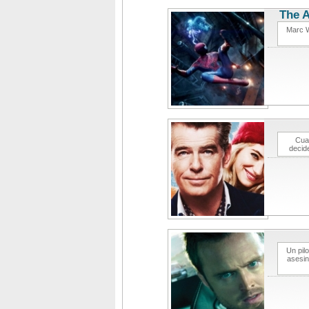
The A
Marc W
Cua
decid
Un pil
asesin