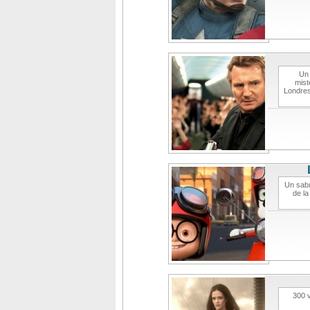
Un 
mist
Londres
Un sabu
de la
300 