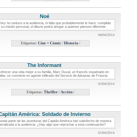
Noé
critica de cine
sky no seduce a la audiencia, ni falta que probablemente le hace: cumplida
 su misión personal, el diluvio podrá ahogar a quienes piensen diferente.
08/04/2014
Etiquetas:
Cine + Cómic
/
Historia
/
The Informant
critica de cine
ofrecer una vida mejor a su familia, Marc Duval, un francés expatriado en
ltar, se convierte en agente infiltrado del Servicio de Aduanas de Francia.
03/04/2014
Etiquetas:
Thriller
/
Acción
/
Capitán América: Soldado de Invierno
critica de cine
unda parte de las aventuras del Capitán América han satisfecho de manera
eralizada a la audiencia. ¿Hay algo que reprochar a esta continuación?
01/04/2014