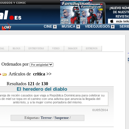
CINE
MUSICA
VIDEOJUEGOS
SERI
CIAL
BLOGS
ENTREVISTAS
VIDEO
IMAGEN
ESTRENOS
Ordenados por
Artículos de
critica
>>
Resultados
121
de
130
El heredero del diablo
critica de cine
reja de recién casados que viaja a República Dominicana para celebrar su
a de miel se topa en el camino con una adivina que anuncia la llegada del
anticristo, y a la mujer como portadora del mismo.
01/05/2014
Etiquetas:
Terror
/
Suspense
/