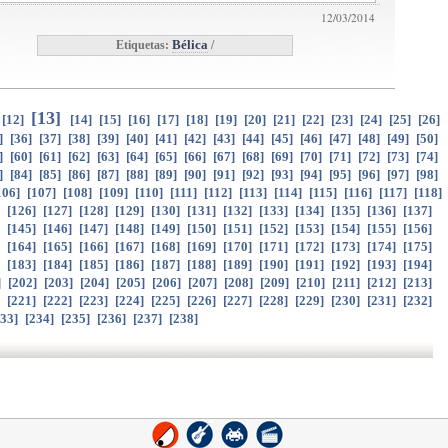
12/03/2014
Etiquetas:
Bélica
/
[
13
]
[
12
]
[
14
]
[
15
]
[
16
]
[
17
]
[
18
]
[
19
]
[
20
]
[
21
]
[
22
]
[
23
]
[
24
]
[
25
]
[
26
]
]
[
36
]
[
37
]
[
38
]
[
39
]
[
40
]
[
41
]
[
42
]
[
43
]
[
44
]
[
45
]
[
46
]
[
47
]
[
48
]
[
49
]
[
50
]
]
[
60
]
[
61
]
[
62
]
[
63
]
[
64
]
[
65
]
[
66
]
[
67
]
[
68
]
[
69
]
[
70
]
[
71
]
[
72
]
[
73
]
[
74
]
]
[
84
]
[
85
]
[
86
]
[
87
]
[
88
]
[
89
]
[
90
]
[
91
]
[
92
]
[
93
]
[
94
]
[
95
]
[
96
]
[
97
]
[
98
]
106
]
[
107
]
[
108
]
[
109
]
[
110
]
[
111
]
[
112
]
[
113
]
[
114
]
[
115
]
[
116
]
[
117
]
[
118
]
]
[
126
]
[
127
]
[
128
]
[
129
]
[
130
]
[
131
]
[
132
]
[
133
]
[
134
]
[
135
]
[
136
]
[
137
]
]
[
145
]
[
146
]
[
147
]
[
148
]
[
149
]
[
150
]
[
151
]
[
152
]
[
153
]
[
154
]
[
155
]
[
156
]
]
[
164
]
[
165
]
[
166
]
[
167
]
[
168
]
[
169
]
[
170
]
[
171
]
[
172
]
[
173
]
[
174
]
[
175
]
]
[
183
]
[
184
]
[
185
]
[
186
]
[
187
]
[
188
]
[
189
]
[
190
]
[
191
]
[
192
]
[
193
]
[
194
]
]
[
202
]
[
203
]
[
204
]
[
205
]
[
206
]
[
207
]
[
208
]
[
209
]
[
210
]
[
211
]
[
212
]
[
213
]
]
[
221
]
[
222
]
[
223
]
[
224
]
[
225
]
[
226
]
[
227
]
[
228
]
[
229
]
[
230
]
[
231
]
[
232
]
33
]
[
234
]
[
235
]
[
236
]
[
237
]
[
238
]