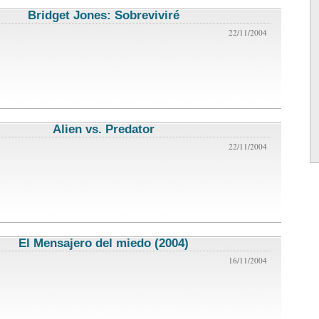
Bridget Jones: Sobreviviré
critica de cine
22/11/2004
Alien vs. Predator
critica de cine
22/11/2004
El Mensajero del miedo (2004)
critica de cine
16/11/2004