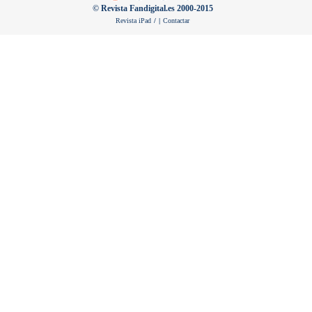
© Revista Fandigital.es 2000-2015
Revista iPad
/
|
Contactar