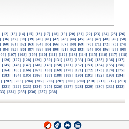
]
[
12
]
[
13
]
[
14
]
[
15
]
[
16
]
[
17
]
[
18
]
[
19
]
[
20
]
[
21
]
[
22
]
[
23
]
[
24
]
[
25
]
[
26
]
]
[
36
]
[
37
]
[
38
]
[
39
]
[
40
]
[
41
]
[
42
]
[
43
]
[
44
]
[
45
]
[
46
]
[
47
]
[
48
]
[
49
]
[
50
]
]
[
60
]
[
61
]
[
62
]
[
63
]
[
64
]
[
65
]
[
66
]
[
67
]
[
68
]
[
69
]
[
70
]
[
71
]
[
72
]
[
73
]
[
74
]
]
[
84
]
[
85
]
[
86
]
[
87
]
[
88
]
[
89
]
[
90
]
[
91
]
[
92
]
[
93
]
[
94
]
[
95
]
[
96
]
[
97
]
[
98
]
106
]
[
107
]
[
108
]
[
109
]
[
110
]
[
111
]
[
112
]
[
113
]
[
114
]
[
115
]
[
116
]
[
117
]
[
118
]
]
[
126
]
[
127
]
[
128
]
[
129
]
[
130
]
[
131
]
[
132
]
[
133
]
[
134
]
[
135
]
[
136
]
[
137
]
]
[
145
]
[
146
]
[
147
]
[
148
]
[
149
]
[
150
]
[
151
]
[
152
]
[
153
]
[
154
]
[
155
]
[
156
]
]
[
164
]
[
165
]
[
166
]
[
167
]
[
168
]
[
169
]
[
170
]
[
171
]
[
172
]
[
173
]
[
174
]
[
175
]
]
[
183
]
[
184
]
[
185
]
[
186
]
[
187
]
[
188
]
[
189
]
[
190
]
[
191
]
[
192
]
[
193
]
[
194
]
1
]
[
202
]
[
203
]
[
204
]
[
205
]
[
206
]
[
207
]
[
208
]
[
209
]
[
210
]
[
211
]
[
212
]
[
213
]
]
[
221
]
[
222
]
[
223
]
[
224
]
[
225
]
[
226
]
[
227
]
[
228
]
[
229
]
[
230
]
[
231
]
[
232
]
33
]
[
234
]
[
235
]
[
236
]
[
237
]
[
238
]