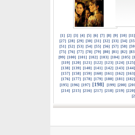
[
1
]
[
2
]
[
3
]
[
4
]
[
5
]
[
6
]
[
7
]
[
8
]
[
9
]
[
10
]
[
11
[
27
]
[
28
]
[
29
]
[
30
]
[
31
]
[
32
]
[
33
]
[
34
]
[
35
[
51
]
[
52
]
[
53
]
[
54
]
[
55
]
[
56
]
[
57
]
[
58
]
[
59
[
75
]
[
76
]
[
77
]
[
78
]
[
79
]
[
80
]
[
81
]
[
82
]
[
83
[
99
]
[
100
]
[
101
]
[
102
]
[
103
]
[
104
]
[
105
]
[
[
119
]
[
120
]
[
121
]
[
122
]
[
123
]
[
124
]
[
125
[
138
]
[
139
]
[
140
]
[
141
]
[
142
]
[
143
]
[
144
[
157
]
[
158
]
[
159
]
[
160
]
[
161
]
[
162
]
[
163
[
176
]
[
177
]
[
178
]
[
179
]
[
180
]
[
181
]
[
182
[
198
]
[
195
]
[
196
]
[
197
]
[
199
]
[
200
]
[
20
[
214
]
[
215
]
[
216
]
[
217
]
[
218
]
[
219
]
[
220
[
2