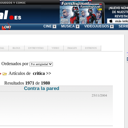
CINE
MUSICA
VIDEOJUEGOS
SERI
CIAL
BLOGS
ENTREVISTAS
VIDEO
IMAGEN
ESTRENOS
Ordenados por
Artículos de
critica
>>
Resultados
1971
de
1980
Contra la pared
critica de cine
25/11/2004