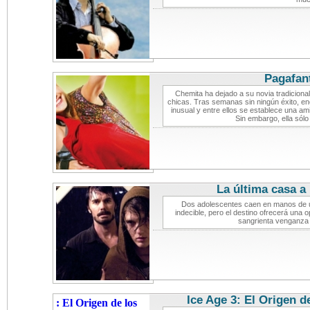
Pagafan
Chemita ha dejado a su novia tradicional 
chicas. Tras semanas sin ningún éxito, en
inusual y entre ellos se establece una am
Sin embargo, ella sól
La última casa a 
Dos adolescentes caen en manos de u
indecible, pero el destino ofrecerá una 
sangrienta venganza 
Ice Age 3: El Origen d