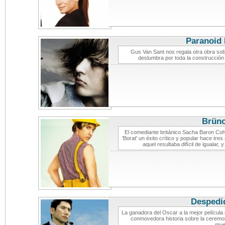
Paranoid 
Gus Van Sant nos regala otra obra so
deslumbra por toda la construcción
Brün
El comediante británico Sacha Baron Cohe
'Borat' un éxito crítico y popular hace tr
aquel resultaba difícil de igualar, 
Despedi
La ganadora del Oscar a la mejor película 
conmovedora historia sobre la ceremon
mue