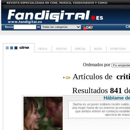
C
Buscar
en
CRITICA
NOTICIAS
ESPECIAL
BLOGS
ENTREVISTAS
Ordenados por
Artículos de
crit
Resultados
841
d
Háblame d
Sasha es un joven solitario recién salido
una mujer harta de su entorno acomodad
que ambos entren en contacto establec
ejercerá de maes