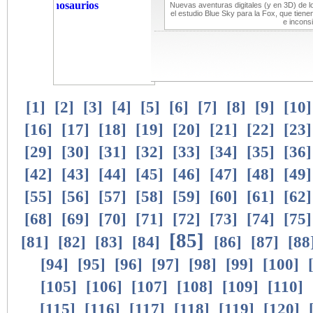
Nuevas aventuras digitales (y en 3D) de 
el estudio Blue Sky para la Fox, que tien
e incons
[
1
]
[
2
]
[
3
]
[
4
]
[
5
]
[
6
]
[
7
]
[
8
]
[
9
]
[
10
[
16
]
[
17
]
[
18
]
[
19
]
[
20
]
[
21
]
[
22
]
[
23
[
29
]
[
30
]
[
31
]
[
32
]
[
33
]
[
34
]
[
35
]
[
36
[
42
]
[
43
]
[
44
]
[
45
]
[
46
]
[
47
]
[
48
]
[
49
[
55
]
[
56
]
[
57
]
[
58
]
[
59
]
[
60
]
[
61
]
[
62
[
68
]
[
69
]
[
70
]
[
71
]
[
72
]
[
73
]
[
74
]
[
75
[
85
]
[
81
]
[
82
]
[
83
]
[
84
]
[
86
]
[
87
]
[
88
[
94
]
[
95
]
[
96
]
[
97
]
[
98
]
[
99
]
[
100
]
[
105
]
[
106
]
[
107
]
[
108
]
[
109
]
[
110
]
[
115
]
[
116
]
[
117
]
[
118
]
[
119
]
[
120
]