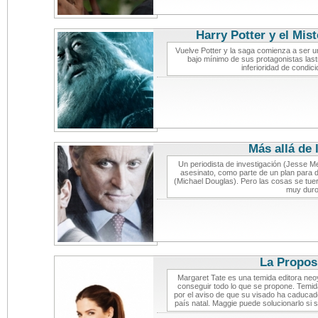
Harry Potter y el Mist
Vuelve Potter y la saga comienza a ser u
bajo mínimo de sus protagonistas last
inferioridad de condici
Más allá de 
Un periodista de investigación (Jesse M
asesinato, como parte de un plan para de
(Michael Douglas). Pero las cosas se tuer
muy duro
La Propos
Margaret Tate es una temida editora ne
conseguir todo lo que se propone. Temi
por el aviso de que su visado ha caducado
país natal. Maggie puede solucionarlo si 