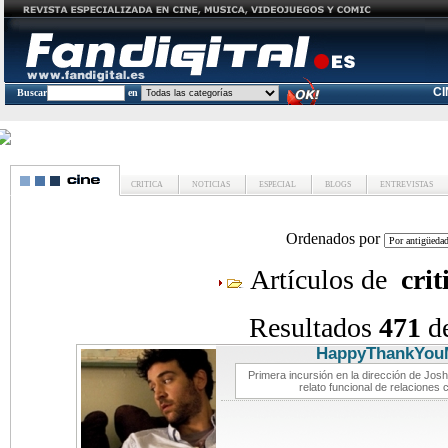
C
Buscar
en
CRITICA
NOTICIAS
ESPECIAL
BLOGS
ENTREVISTAS
Ordenados por
Artículos de
crit
Resultados
471
d
HappyThankYou
Primera incursión en la dirección de Josh
relato funcional de relacione