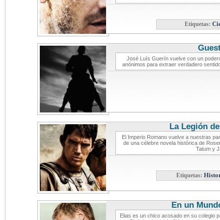
Etiquetas:
Ci
Gues
José Luís Guerín vuelve con un poder
anónimos para extraer verdadero sentido a
La Legión de
El Imperio Romano vuelve a nuestras pan
de una célebre novela histórica de Rose
Tatum y J
Etiquetas:
Histo
En un Mund
Elias es un chico acosado en su colegio 