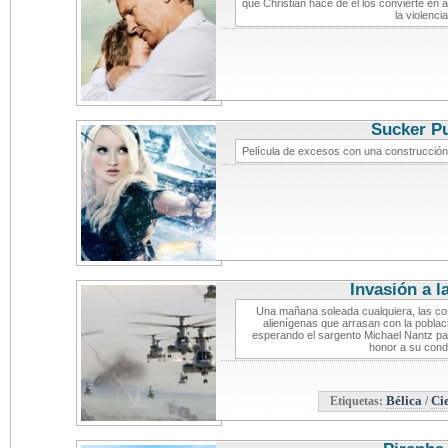
que Christian hace de él los convierte en 
la violenci
Sucker P
Película de excesos con una construcción 
Invasión a l
Una mañana soleada cualquiera, las cos
alienígenas que arrasan con la poblaci
esperando el sargento Michael Nantz par
honor a su cond
Etiquetas:
Bélica
/
Ci