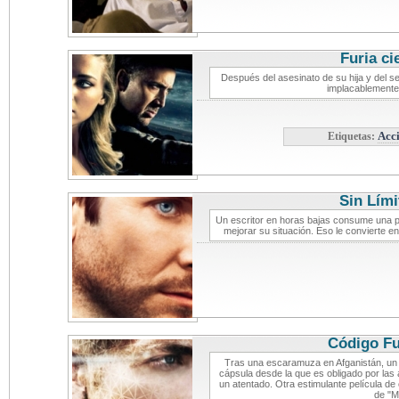
Furia ci
Después del asesinato de su hija y del s
implacablemente 
Etiquetas:
Acc
Sin Lími
Un escritor en horas bajas consume una pas
mejorar su situación. Eso le convierte e
Código F
Tras una escaramuza en Afganistán, un 
cápsula desde la que es obligado por las 
un atentado. Otra estimulante película de
de "M