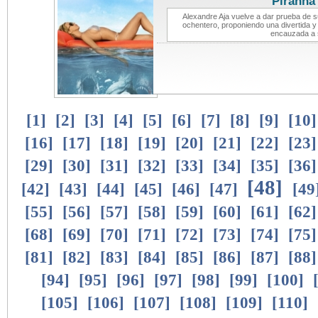
Piranha
Alexandre Aja vuelve a dar prueba de su
ochentero, proponiendo una divertida y
encauzada a 
[
1
]
[
2
]
[
3
]
[
4
]
[
5
]
[
6
]
[
7
]
[
8
]
[
9
]
[
10
[
16
]
[
17
]
[
18
]
[
19
]
[
20
]
[
21
]
[
22
]
[
23
[
29
]
[
30
]
[
31
]
[
32
]
[
33
]
[
34
]
[
35
]
[
36
[
48
]
[
42
]
[
43
]
[
44
]
[
45
]
[
46
]
[
47
]
[
49
[
55
]
[
56
]
[
57
]
[
58
]
[
59
]
[
60
]
[
61
]
[
62
[
68
]
[
69
]
[
70
]
[
71
]
[
72
]
[
73
]
[
74
]
[
75
[
81
]
[
82
]
[
83
]
[
84
]
[
85
]
[
86
]
[
87
]
[
88
[
94
]
[
95
]
[
96
]
[
97
]
[
98
]
[
99
]
[
100
]
[
105
]
[
106
]
[
107
]
[
108
]
[
109
]
[
110
]