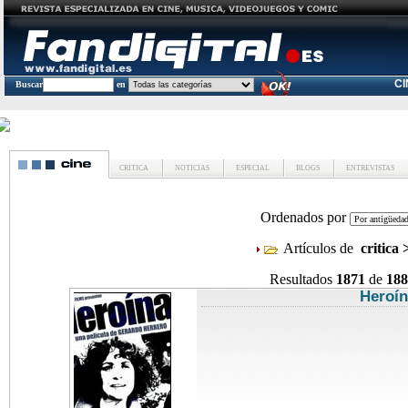
C
Buscar
en
CRITICA
NOTICIAS
ESPECIAL
BLOGS
ENTREVISTAS
Ordenados por
Artículos de
critica
Resultados
1871
de
188
Heroí