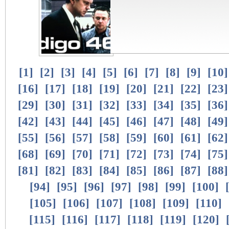
[
1
]
[
2
]
[
3
]
[
4
]
[
5
]
[
6
]
[
7
]
[
8
]
[
9
]
[
10
[
16
]
[
17
]
[
18
]
[
19
]
[
20
]
[
21
]
[
22
]
[
23
[
29
]
[
30
]
[
31
]
[
32
]
[
33
]
[
34
]
[
35
]
[
36
[
42
]
[
43
]
[
44
]
[
45
]
[
46
]
[
47
]
[
48
]
[
49
[
55
]
[
56
]
[
57
]
[
58
]
[
59
]
[
60
]
[
61
]
[
62
[
68
]
[
69
]
[
70
]
[
71
]
[
72
]
[
73
]
[
74
]
[
75
[
81
]
[
82
]
[
83
]
[
84
]
[
85
]
[
86
]
[
87
]
[
88
[
94
]
[
95
]
[
96
]
[
97
]
[
98
]
[
99
]
[
100
]
[
105
]
[
106
]
[
107
]
[
108
]
[
109
]
[
110
]
[
115
]
[
116
]
[
117
]
[
118
]
[
119
]
[
120
]