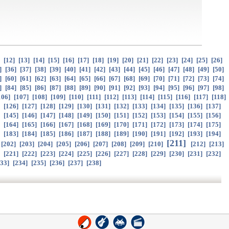
]
[
12
]
[
13
]
[
14
]
[
15
]
[
16
]
[
17
]
[
18
]
[
19
]
[
20
]
[
21
]
[
22
]
[
23
]
[
24
]
[
25
]
[
26
]
]
[
36
]
[
37
]
[
38
]
[
39
]
[
40
]
[
41
]
[
42
]
[
43
]
[
44
]
[
45
]
[
46
]
[
47
]
[
48
]
[
49
]
[
50
]
]
[
60
]
[
61
]
[
62
]
[
63
]
[
64
]
[
65
]
[
66
]
[
67
]
[
68
]
[
69
]
[
70
]
[
71
]
[
72
]
[
73
]
[
74
]
]
[
84
]
[
85
]
[
86
]
[
87
]
[
88
]
[
89
]
[
90
]
[
91
]
[
92
]
[
93
]
[
94
]
[
95
]
[
96
]
[
97
]
[
98
]
106
]
[
107
]
[
108
]
[
109
]
[
110
]
[
111
]
[
112
]
[
113
]
[
114
]
[
115
]
[
116
]
[
117
]
[
118
]
]
[
126
]
[
127
]
[
128
]
[
129
]
[
130
]
[
131
]
[
132
]
[
133
]
[
134
]
[
135
]
[
136
]
[
137
]
]
[
145
]
[
146
]
[
147
]
[
148
]
[
149
]
[
150
]
[
151
]
[
152
]
[
153
]
[
154
]
[
155
]
[
156
]
]
[
164
]
[
165
]
[
166
]
[
167
]
[
168
]
[
169
]
[
170
]
[
171
]
[
172
]
[
173
]
[
174
]
[
175
]
]
[
183
]
[
184
]
[
185
]
[
186
]
[
187
]
[
188
]
[
189
]
[
190
]
[
191
]
[
192
]
[
193
]
[
194
]
[
211
]
[
202
]
[
203
]
[
204
]
[
205
]
[
206
]
[
207
]
[
208
]
[
209
]
[
210
]
[
212
]
[
213
]
]
[
221
]
[
222
]
[
223
]
[
224
]
[
225
]
[
226
]
[
227
]
[
228
]
[
229
]
[
230
]
[
231
]
[
232
]
33
]
[
234
]
[
235
]
[
236
]
[
237
]
[
238
]