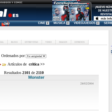
CINE
MUSICA
VIDEOJUEGOS
SERI
CIAL
BLOGS
ENTREVISTAS
VIDEO
IMAGEN
ESTRENOS
Ordenados por
Artículos de
critica
>>
Resultados
2101
de
2110
Monster
critica de cine
28/02/2004