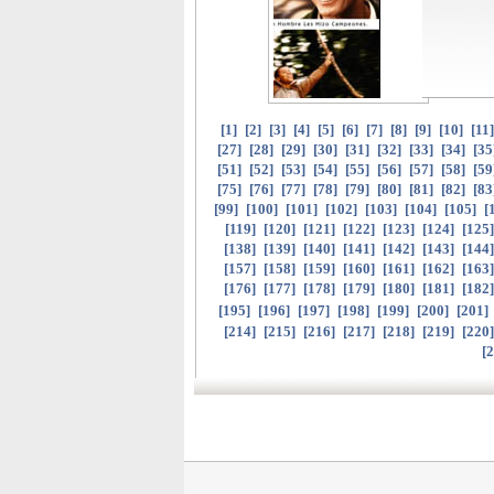
[
1
]
[
2
]
[
3
]
[
4
]
[
5
]
[
6
]
[
7
]
[
8
]
[
9
]
[
10
]
[
11
[
27
]
[
28
]
[
29
]
[
30
]
[
31
]
[
32
]
[
33
]
[
34
]
[
35
[
51
]
[
52
]
[
53
]
[
54
]
[
55
]
[
56
]
[
57
]
[
58
]
[
59
[
75
]
[
76
]
[
77
]
[
78
]
[
79
]
[
80
]
[
81
]
[
82
]
[
83
[
99
]
[
100
]
[
101
]
[
102
]
[
103
]
[
104
]
[
105
]
[
[
119
]
[
120
]
[
121
]
[
122
]
[
123
]
[
124
]
[
125
[
138
]
[
139
]
[
140
]
[
141
]
[
142
]
[
143
]
[
144
[
157
]
[
158
]
[
159
]
[
160
]
[
161
]
[
162
]
[
163
[
176
]
[
177
]
[
178
]
[
179
]
[
180
]
[
181
]
[
182
[
195
]
[
196
]
[
197
]
[
198
]
[
199
]
[
200
]
[
201
]
[
214
]
[
215
]
[
216
]
[
217
]
[
218
]
[
219
]
[
220
[
2