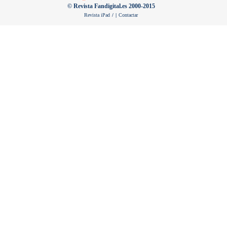
© Revista Fandigital.es 2000-2015
Revista iPad
/
|
Contactar