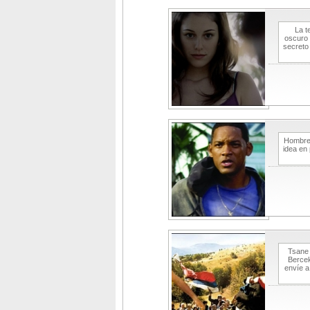
La t
oscuro 
secreto
Hombre 
idea en 
Tsane 
Bercek
envíe a