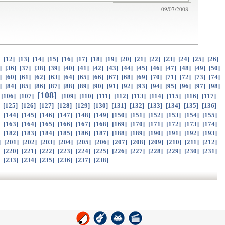
09/07/2008
]
[
12
]
[
13
]
[
14
]
[
15
]
[
16
]
[
17
]
[
18
]
[
19
]
[
20
]
[
21
]
[
22
]
[
23
]
[
24
]
[
25
]
[
26
]
]
[
36
]
[
37
]
[
38
]
[
39
]
[
40
]
[
41
]
[
42
]
[
43
]
[
44
]
[
45
]
[
46
]
[
47
]
[
48
]
[
49
]
[
50
]
]
[
60
]
[
61
]
[
62
]
[
63
]
[
64
]
[
65
]
[
66
]
[
67
]
[
68
]
[
69
]
[
70
]
[
71
]
[
72
]
[
73
]
[
74
]
]
[
84
]
[
85
]
[
86
]
[
87
]
[
88
]
[
89
]
[
90
]
[
91
]
[
92
]
[
93
]
[
94
]
[
95
]
[
96
]
[
97
]
[
98
]
[
108
]
[
106
]
[
107
]
[
109
]
[
110
]
[
111
]
[
112
]
[
113
]
[
114
]
[
115
]
[
116
]
[
117
]
]
[
125
]
[
126
]
[
127
]
[
128
]
[
129
]
[
130
]
[
131
]
[
132
]
[
133
]
[
134
]
[
135
]
[
136
]
]
[
144
]
[
145
]
[
146
]
[
147
]
[
148
]
[
149
]
[
150
]
[
151
]
[
152
]
[
153
]
[
154
]
[
155
]
]
[
163
]
[
164
]
[
165
]
[
166
]
[
167
]
[
168
]
[
169
]
[
170
]
[
171
]
[
172
]
[
173
]
[
174
]
]
[
182
]
[
183
]
[
184
]
[
185
]
[
186
]
[
187
]
[
188
]
[
189
]
[
190
]
[
191
]
[
192
]
[
193
]
]
[
201
]
[
202
]
[
203
]
[
204
]
[
205
]
[
206
]
[
207
]
[
208
]
[
209
]
[
210
]
[
211
]
[
212
]
]
[
220
]
[
221
]
[
222
]
[
223
]
[
224
]
[
225
]
[
226
]
[
227
]
[
228
]
[
229
]
[
230
]
[
231
]
]
[
233
]
[
234
]
[
235
]
[
236
]
[
237
]
[
238
]