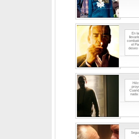
En l
llevar
combati
el Pa
deseo s
Héct
proy
Cuando
nada 
Segun