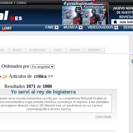
CINE
MUSICA
VIDEOJUEGOS
SERI
CIAL
BLOGS
ENTREVISTAS
VIDEO
IMAGEN
ESTRENOS
Ordenados por
Artículos de
critica
>>
Resultados
1071
de
1080
Yo serví al rey de Inglaterra
critica de cine
ación de la novela homónima escrita por su compatriota Bohumil Hrabal en
sta estrambótica tragicomedia histórica constituye el regreso a las pantallas
 prestigioso director checo Jiří Menzel tras un paréntesis en su carrera
cinematográfica de tres lustros.
23/07/2008