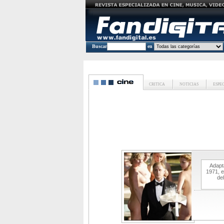
Buscar
en
CRITICA
NOTICIAS
ESPE
Adapt
1971, e
del