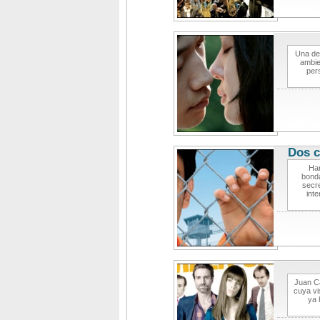
Una de
ambie
per
Dos c
Har
bonda
secr
inte
Juan Ca
cuya vi
ya 