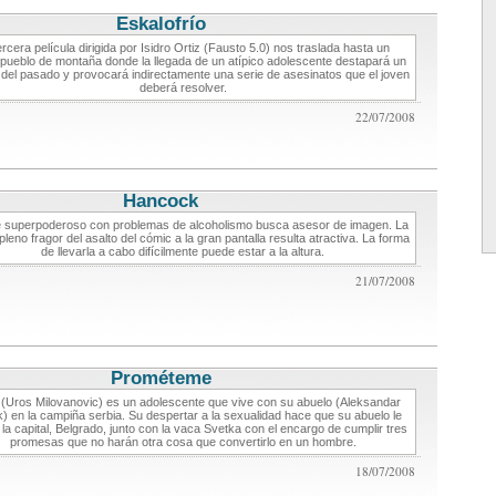
Eskalofrío
critica de cine
ercera película dirigida por Isidro Ortiz (Fausto 5.0) nos traslada hasta un
pueblo de montaña donde la llegada de un atípico adolescente destapará un
 del pasado y provocará indirectamente una serie de asesinatos que el joven
deberá resolver.
22/07/2008
Hancock
critica de cine
superpoderoso con problemas de alcoholismo busca asesor de imagen. La
pleno fragor del asalto del cómic a la gran pantalla resulta atractiva. La forma
de llevarla a cabo difícilmente puede estar a la altura.
21/07/2008
Prométeme
critica de cine
(Uros Milovanovic) es un adolescente que vive con su abuelo (Aleksandar
) en la campiña serbia. Su despertar a la sexualidad hace que su abuelo le
 la capital, Belgrado, junto con la vaca Svetka con el encargo de cumplir tres
promesas que no harán otra cosa que convertirlo en un hombre.
18/07/2008