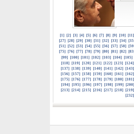
[
1
]
[
2
]
[
3
]
[
4
]
[
5
]
[
6
]
[
7
]
[
8
]
[
9
]
[
10
]
[
11
[
27
]
[
28
]
[
29
]
[
30
]
[
31
]
[
32
]
[
33
]
[
34
]
[
35
[
51
]
[
52
]
[
53
]
[
54
]
[
55
]
[
56
]
[
57
]
[
58
]
[
59
[
75
]
[
76
]
[
77
]
[
78
]
[
79
]
[
80
]
[
81
]
[
82
]
[
83
[
99
]
[
100
]
[
101
]
[
102
]
[
103
]
[
104
]
[
105
]
[
118
]
[
119
]
[
120
]
[
121
]
[
122
]
[
123
]
[
124
[
137
]
[
138
]
[
139
]
[
140
]
[
141
]
[
142
]
[
143
[
156
]
[
157
]
[
158
]
[
159
]
[
160
]
[
161
]
[
162
[
175
]
[
176
]
[
177
]
[
178
]
[
179
]
[
180
]
[
181
[
194
]
[
195
]
[
196
]
[
197
]
[
198
]
[
199
]
[
200
[
213
]
[
214
]
[
215
]
[
216
]
[
217
]
[
218
]
[
219
[
232