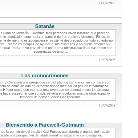
14/07/2008
Satanás
critica de cine
a ciudad de Medellín, Colombia, tres personas viven historias que parecen
les irremediablemente hacia un camino de frustración y violencia. Eliseo, ex-
ente del ejercito estadounidense, se siente despreciado por todo su entorno;
dre Ernesto es incapaz de ayudar a sus feligreses y no puede detener su
exual; Paola se ve envuelta en una trama criminal que da al traste con sus
esperanzas de amor…
10/07/2008
Los cronocrímenes
critica de cine
or y Clara son una pareja que se disfrutan de su relación en común y su
ecto de chalé aislado en el monte donde disfrutar en paz de la naturaleza.
 Héctor espía con morbo a una joven que se desnuda entre los arbustos,
le hace sospechar que su vida se verá envuelta en una paradoja espacio-
temporal de consecuencias inesperadas.
10/07/2008
Bienvenido a Farewell-Gutmann
critica de cine
do largometraje del catalán Xavi Puebla, que aborda el mundo del trabajo
desde una perspectiva de fábula moral tan sugerente como esquiva.