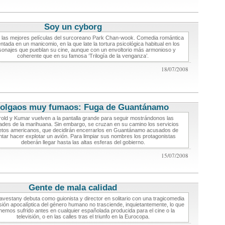
Soy un cyborg
critica de cine
 las mejores películas del surcoreano Park Chan-wook. Comedia romántica
ntada en un manicomio, en la que late la tortura psicológica habitual en los
sonajes que pueblan su cine, aunque con un envoltorio más armonioso y
coherente que en su famosa ‘Trilogía de la venganza’.
18/07/2008
olgaos muy fumaos: Fuga de Guantánamo
critica de cine
old y Kumar vuelven a la pantalla grande para seguir mostrándonos las
des de la marihuana. Sin embargo, se cruzan en su camino los servicios
etos americanos, que decidirán encerrarlos en Guantánamo acusados de
ntar hacer explotar un avión. Para limpiar sus nombres los protagonistas
deberán llegar hasta las altas esferas del gobierno.
15/07/2008
Gente de mala calidad
critica de cine
vestany debuta como guionista y director en solitario con una tragicomedia
sión apocalíptica del género humano no trasciende, inquietantemente, lo que
hemos sufrido antes en cualquier españolada producida para el cine o la
televisión, o en las calles tras el triunfo en la Eurocopa.