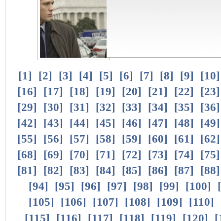
[
1
]
[
2
]
[
3
]
[
4
]
[
5
]
[
6
]
[
7
]
[
8
]
[
9
]
[
10
[
16
]
[
17
]
[
18
]
[
19
]
[
20
]
[
21
]
[
22
]
[
23
[
29
]
[
30
]
[
31
]
[
32
]
[
33
]
[
34
]
[
35
]
[
36
[
42
]
[
43
]
[
44
]
[
45
]
[
46
]
[
47
]
[
48
]
[
49
[
55
]
[
56
]
[
57
]
[
58
]
[
59
]
[
60
]
[
61
]
[
62
[
68
]
[
69
]
[
70
]
[
71
]
[
72
]
[
73
]
[
74
]
[
75
[
81
]
[
82
]
[
83
]
[
84
]
[
85
]
[
86
]
[
87
]
[
88
[
94
]
[
95
]
[
96
]
[
97
]
[
98
]
[
99
]
[
100
]
[
105
]
[
106
]
[
107
]
[
108
]
[
109
]
[
110
]
[
115
]
[
116
]
[
117
]
[
118
]
[
119
]
[
120
]
[