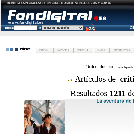
C
Buscar
en
CRITICA
NOTICIAS
ESPECIAL
BLOGS
ENTREVISTAS
Ordenados por
Artículos de
crit
Resultados
1211
d
La aventura de 