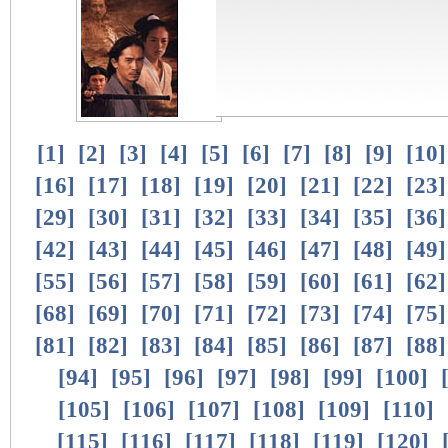
[
1
]
[
2
]
[
3
]
[
4
]
[
5
]
[
6
]
[
7
]
[
8
]
[
9
]
[
10
[
16
]
[
17
]
[
18
]
[
19
]
[
20
]
[
21
]
[
22
]
[
23
[
29
]
[
30
]
[
31
]
[
32
]
[
33
]
[
34
]
[
35
]
[
36
[
42
]
[
43
]
[
44
]
[
45
]
[
46
]
[
47
]
[
48
]
[
49
[
55
]
[
56
]
[
57
]
[
58
]
[
59
]
[
60
]
[
61
]
[
62
[
68
]
[
69
]
[
70
]
[
71
]
[
72
]
[
73
]
[
74
]
[
75
[
81
]
[
82
]
[
83
]
[
84
]
[
85
]
[
86
]
[
87
]
[
88
[
94
]
[
95
]
[
96
]
[
97
]
[
98
]
[
99
]
[
100
]
[
105
]
[
106
]
[
107
]
[
108
]
[
109
]
[
110
]
[
115
]
[
116
]
[
117
]
[
118
]
[
119
]
[
120
]