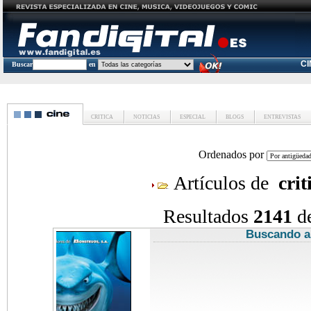
C
Buscar
en
CRITICA
NOTICIAS
ESPECIAL
BLOGS
ENTREVISTAS
Ordenados por
Artículos de
crit
Resultados
2141
d
Buscando 