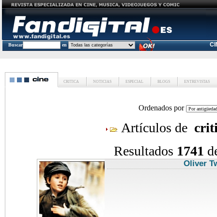
C
Buscar
en
CRITICA
NOTICIAS
ESPECIAL
BLOGS
ENTREVISTAS
Ordenados por
Artículos de
crit
Resultados
1741
d
Oliver T