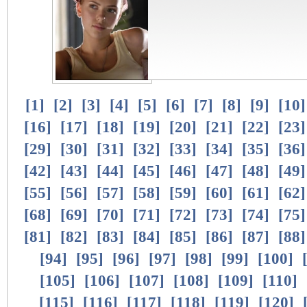
[
1
]
[
2
]
[
3
]
[
4
]
[
5
]
[
6
]
[
7
]
[
8
]
[
9
]
[
10
[
16
]
[
17
]
[
18
]
[
19
]
[
20
]
[
21
]
[
22
]
[
23
[
29
]
[
30
]
[
31
]
[
32
]
[
33
]
[
34
]
[
35
]
[
36
[
42
]
[
43
]
[
44
]
[
45
]
[
46
]
[
47
]
[
48
]
[
49
[
55
]
[
56
]
[
57
]
[
58
]
[
59
]
[
60
]
[
61
]
[
62
[
68
]
[
69
]
[
70
]
[
71
]
[
72
]
[
73
]
[
74
]
[
75
[
81
]
[
82
]
[
83
]
[
84
]
[
85
]
[
86
]
[
87
]
[
88
[
94
]
[
95
]
[
96
]
[
97
]
[
98
]
[
99
]
[
100
]
[
105
]
[
106
]
[
107
]
[
108
]
[
109
]
[
110
]
[
115
]
[
116
]
[
117
]
[
118
]
[
119
]
[
120
]