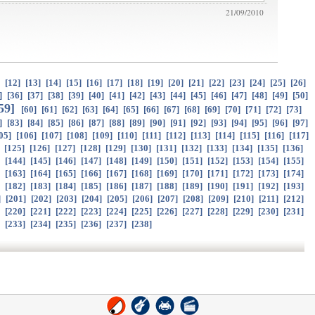
21/09/2010
]
[
12
]
[
13
]
[
14
]
[
15
]
[
16
]
[
17
]
[
18
]
[
19
]
[
20
]
[
21
]
[
22
]
[
23
]
[
24
]
[
25
]
[
26
]
]
[
36
]
[
37
]
[
38
]
[
39
]
[
40
]
[
41
]
[
42
]
[
43
]
[
44
]
[
45
]
[
46
]
[
47
]
[
48
]
[
49
]
[
50
]
59
]
[
60
]
[
61
]
[
62
]
[
63
]
[
64
]
[
65
]
[
66
]
[
67
]
[
68
]
[
69
]
[
70
]
[
71
]
[
72
]
[
73
]
]
[
83
]
[
84
]
[
85
]
[
86
]
[
87
]
[
88
]
[
89
]
[
90
]
[
91
]
[
92
]
[
93
]
[
94
]
[
95
]
[
96
]
[
97
]
05
]
[
106
]
[
107
]
[
108
]
[
109
]
[
110
]
[
111
]
[
112
]
[
113
]
[
114
]
[
115
]
[
116
]
[
117
]
]
[
125
]
[
126
]
[
127
]
[
128
]
[
129
]
[
130
]
[
131
]
[
132
]
[
133
]
[
134
]
[
135
]
[
136
]
]
[
144
]
[
145
]
[
146
]
[
147
]
[
148
]
[
149
]
[
150
]
[
151
]
[
152
]
[
153
]
[
154
]
[
155
]
]
[
163
]
[
164
]
[
165
]
[
166
]
[
167
]
[
168
]
[
169
]
[
170
]
[
171
]
[
172
]
[
173
]
[
174
]
]
[
182
]
[
183
]
[
184
]
[
185
]
[
186
]
[
187
]
[
188
]
[
189
]
[
190
]
[
191
]
[
192
]
[
193
]
]
[
201
]
[
202
]
[
203
]
[
204
]
[
205
]
[
206
]
[
207
]
[
208
]
[
209
]
[
210
]
[
211
]
[
212
]
]
[
220
]
[
221
]
[
222
]
[
223
]
[
224
]
[
225
]
[
226
]
[
227
]
[
228
]
[
229
]
[
230
]
[
231
]
]
[
233
]
[
234
]
[
235
]
[
236
]
[
237
]
[
238
]