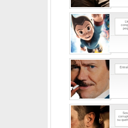
Ll
conqu
peq
Entra
Sos
corrup
su queh