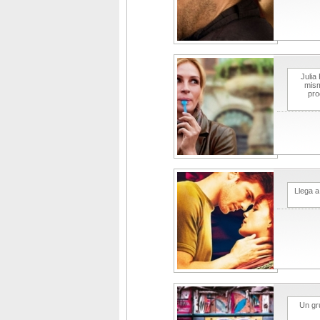
Julia
mism
pro
Llega a
Un gr