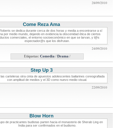
28/09/2010
Come Reza Ama
critica de cine
 Roberts se dedica durante cerca de dos horas y media a encontrarse a sí
a por medio mundo, dejando en evidencia la obscenidad ética de ciertos
ductos comerciales, el entorno socioeconómico en que se larvan, y l@s
espectador@s que los disfrutan.
24/09/2010
Etiquetas:
Comedia
/
Drama
/
Step Up 3
critica de cine
 las carteleras otra cinta de apuestos adolescentes bailarines coreografiada
con amplitud de medios y el 3D como nuevo medio visual.
22/09/2010
Blow Horn
critica de cine
upo de practicantes budistas parten hacia el monasterio de Sherab Ling en
India para ser confirmados en el budismo.