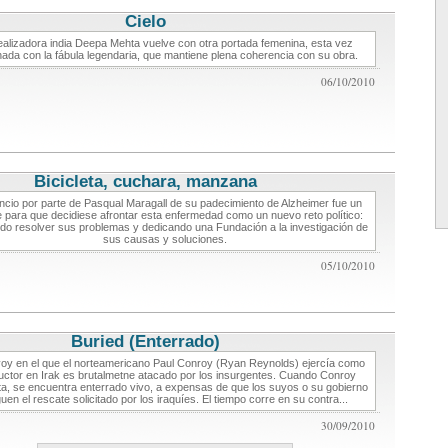
Cielo
critica de cine
ealizadora india Deepa Mehta vuelve con otra portada femenina, esta vez
nada con la fábula legendaria, que mantiene plena coherencia con su obra.
06/10/2010
Bicicleta, cuchara, manzana
critica de cine
ncio por parte de Pasqual Maragall de su padecimiento de Alzheimer fue un
e para que decidiese afrontar esta enfermedad como un nuevo reto político:
ndo resolver sus problemas y dedicando una Fundación a la investigación de
sus causas y soluciones.
05/10/2010
Buried (Enterrado)
critica de cine
voy en el que el norteamericano Paul Conroy (Ryan Reynolds) ejercía como
ctor en Irak es brutalmetne atacado por los insurgentes. Cuando Conroy
ta, se encuentra enterrado vivo, a expensas de que los suyos o su gobierno
uen el rescate solicitado por los iraquíes. El tiempo corre en su contra...
30/09/2010