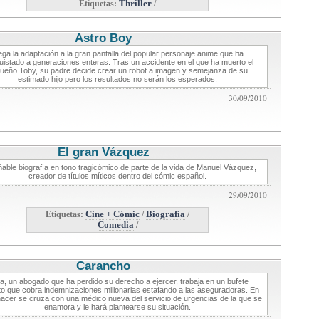
Etiquetas:
Thriller
/
Astro Boy
critica de cine
ega la adaptación a la gran pantalla del popular personaje anime que ha
istado a generaciones enteras. Tras un accidente en el que ha muerto el
ueño Toby, su padre decide crear un robot a imagen y semejanza de su
estimado hijo pero los resultados no serán los esperados.
30/09/2010
El gran Vázquez
critica de cine
ñable biografía en tono tragicómico de parte de la vida de Manuel Vázquez,
creador de títulos míticos dentro del cómic español.
29/09/2010
Etiquetas:
Cine + Cómic
/
Biografía
/
Comedia
/
Carancho
critica de cine
a, un abogado que ha perdido su derecho a ejercer, trabaja en un bufete
to que cobra indemnizaciones millonarias estafando a las aseguradoras. En
acer se cruza con una médico nueva del servicio de urgencias de la que se
enamora y le hará plantearse su situación.