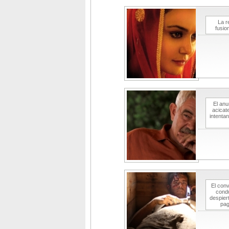
La r
fusio
El anu
acicat
intenta
El con
condu
despier
pag