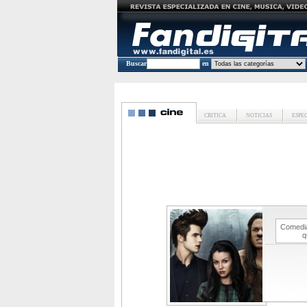
Buscar
en
CRITICA
NOTICIAS
ESPE
Comedia
q