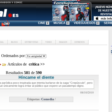
CINE
MUSICA
VIDEOJUEGOS
SERI
CIAL
BLOGS
ENTREVISTAS
VIDEO
IMAGEN
ESTRENOS
Ordenados por
Artículos de
critica
>>
Resultados
581
de
590
Híncame el diente
critica de cine
 paródica poco inspirada que intenta burlarse de la saga “Crepúsculo”, pero
ue únicamente logra irritar al público que espere un pasatiempo digno.
08/10/2010
Etiquetas:
Comedia
/