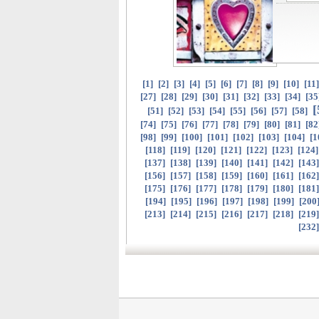
[
1
]
[
2
]
[
3
]
[
4
]
[
5
]
[
6
]
[
7
]
[
8
]
[
9
]
[
10
]
[
11
[
27
]
[
28
]
[
29
]
[
30
]
[
31
]
[
32
]
[
33
]
[
34
]
[
35
[
[
51
]
[
52
]
[
53
]
[
54
]
[
55
]
[
56
]
[
57
]
[
58
]
[
74
]
[
75
]
[
76
]
[
77
]
[
78
]
[
79
]
[
80
]
[
81
]
[
82
[
98
]
[
99
]
[
100
]
[
101
]
[
102
]
[
103
]
[
104
]
[
1
[
118
]
[
119
]
[
120
]
[
121
]
[
122
]
[
123
]
[
124
[
137
]
[
138
]
[
139
]
[
140
]
[
141
]
[
142
]
[
143
[
156
]
[
157
]
[
158
]
[
159
]
[
160
]
[
161
]
[
162
[
175
]
[
176
]
[
177
]
[
178
]
[
179
]
[
180
]
[
181
[
194
]
[
195
]
[
196
]
[
197
]
[
198
]
[
199
]
[
200
[
213
]
[
214
]
[
215
]
[
216
]
[
217
]
[
218
]
[
219
[
232