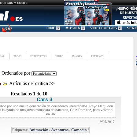
CINE
MUSICA
VIDEOJUEGOS
SERI
CIAL
BLOGS
ENTREVISTAS
VIDEO
IMAGEN
ESTRENOS
Ordenados por
Artículos de
critica
>>
Resultados
1
de
10
Cars 3
critica de cine
dido por una nueva generación de corredores ultrarrápidos, Rayo McQueen
a la ayuda de una joven mecánica de carreras, Cruz Ramírez, para volver a
ganar.
19/07/2017
Etiquetas:
Animación
/
Aventuras
/
Comedia
/