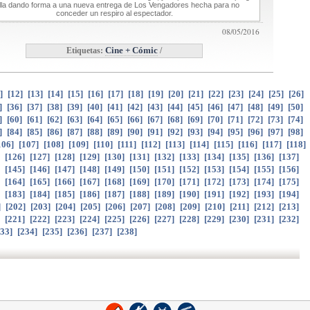
lla dando forma a una nueva entrega de Los Vengadores hecha para no
conceder un respiro al espectador.
08/05/2016
Etiquetas:
Cine + Cómic
/
]
[
12
]
[
13
]
[
14
]
[
15
]
[
16
]
[
17
]
[
18
]
[
19
]
[
20
]
[
21
]
[
22
]
[
23
]
[
24
]
[
25
]
[
26
]
]
[
36
]
[
37
]
[
38
]
[
39
]
[
40
]
[
41
]
[
42
]
[
43
]
[
44
]
[
45
]
[
46
]
[
47
]
[
48
]
[
49
]
[
50
]
]
[
60
]
[
61
]
[
62
]
[
63
]
[
64
]
[
65
]
[
66
]
[
67
]
[
68
]
[
69
]
[
70
]
[
71
]
[
72
]
[
73
]
[
74
]
]
[
84
]
[
85
]
[
86
]
[
87
]
[
88
]
[
89
]
[
90
]
[
91
]
[
92
]
[
93
]
[
94
]
[
95
]
[
96
]
[
97
]
[
98
]
106
]
[
107
]
[
108
]
[
109
]
[
110
]
[
111
]
[
112
]
[
113
]
[
114
]
[
115
]
[
116
]
[
117
]
[
118
]
]
[
126
]
[
127
]
[
128
]
[
129
]
[
130
]
[
131
]
[
132
]
[
133
]
[
134
]
[
135
]
[
136
]
[
137
]
]
[
145
]
[
146
]
[
147
]
[
148
]
[
149
]
[
150
]
[
151
]
[
152
]
[
153
]
[
154
]
[
155
]
[
156
]
]
[
164
]
[
165
]
[
166
]
[
167
]
[
168
]
[
169
]
[
170
]
[
171
]
[
172
]
[
173
]
[
174
]
[
175
]
]
[
183
]
[
184
]
[
185
]
[
186
]
[
187
]
[
188
]
[
189
]
[
190
]
[
191
]
[
192
]
[
193
]
[
194
]
]
[
202
]
[
203
]
[
204
]
[
205
]
[
206
]
[
207
]
[
208
]
[
209
]
[
210
]
[
211
]
[
212
]
[
213
]
]
[
221
]
[
222
]
[
223
]
[
224
]
[
225
]
[
226
]
[
227
]
[
228
]
[
229
]
[
230
]
[
231
]
[
232
]
33
]
[
234
]
[
235
]
[
236
]
[
237
]
[
238
]