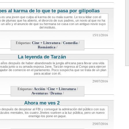
es al karma de lo que te pasa por gilipollas
critica de cine
 es una joven que culpa al karma de su mala suerte. Le toca lidiar con el
 de plumas que ha abierto, el divorcio de sus padres, un novio al que no ha
n un año y el anuncio de que su hermana se casa con un antiguo novio suyo
del instituto.
15/11/2016
Etiquetas:
Cine + Literatura
/
Comedia
/
Romántica
/
La leyenda de Tarzán
critica de cine
 años después de haber abandonado la jungla africana para llevar una vida
sada junto a su amada esposa Jane, Tarzán regresa al Congo para ejercer
jador de comercio en el parlamento. Poco sospecha que se trata de un plan
para acabar con él.
29/07/2016
Etiquetas:
Acción
/
Cine + Literatura
/
Aventuras
/
Drama
/
Ahora me ves 2
critica de cine
 después de despistar al FBI y conseguir la admiración del público con sus
áculos mentales, los cuatro Jinetes vuelven a la luz pública, pero un nuevo
enemigo los pone en jaque.
25/07/2016