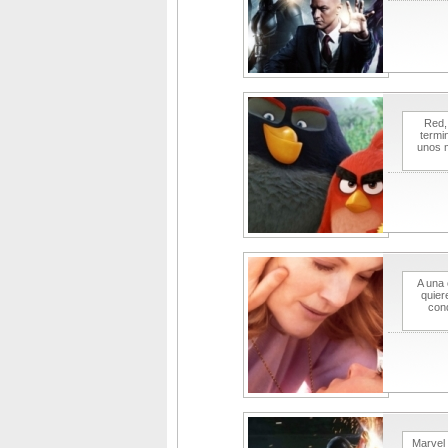
Red,
termi
unos m
A una 
quier
con
Marvel 