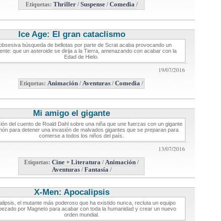
Etiquetas:
Thriller
/
Suspense
/
Comedia
/
Ice Age: El gran cataclismo
critica de cine
obsesiva búsqueda de bellotas por parte de Scrat acaba provocando un
ente: que un asteroide se dirija a la Tierra, amenazando con acabar con la
Edad de Hielo.
19/07/2016
Etiquetas:
Animación
/
Aventuras
/
Comedia
/
Mi amigo el gigante
critica de cine
ión del cuento de Roald Dahl sobre una niña que une fuerzas con un gigante
ón para detener una invasión de malvados gigantes que se preparan para
comerse a todos los niños del país.
13/07/2016
Etiquetas:
Cine + Literatura
/
Animación
/
Aventuras
/
Fantasía
/
X-Men: Apocalipsis
critica de cine
lipsis, el mutante más poderoso que ha existido nunca, recluta un equipo
ezado por Magneto para acabar con toda la humanidad y crear un nuevo
orden mundial.