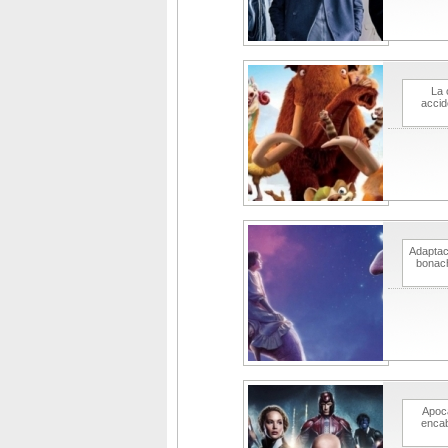
La 
accid
Adaptac
bonach
Apoca
encab