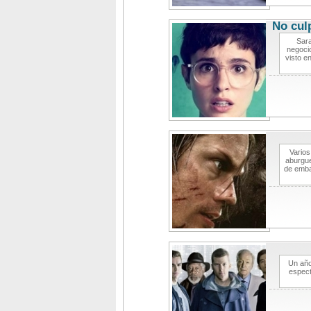
No culp
Sara
negocio
visto e
Varios
aburgue
de emba
Un año
espect