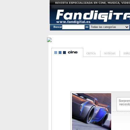
Buscar
en
CRITICA
NOTICIAS
ESPE
Sorpren
necesit