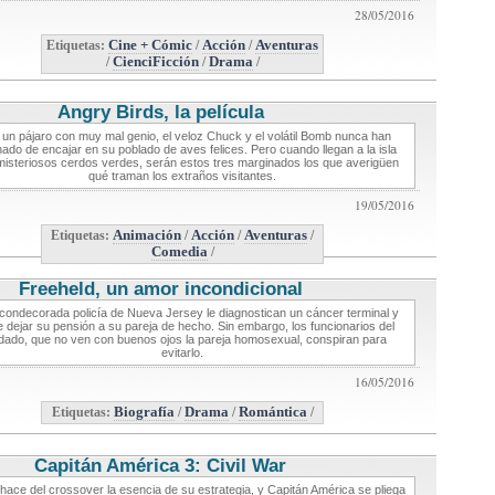
28/05/2016
Etiquetas:
Cine + Cómic
/
Acción
/
Aventuras
/
CienciFicción
/
Drama
/
Angry Birds, la película
critica de cine
 un pájaro con muy mal genio, el veloz Chuck y el volátil Bomb nunca han
nado de encajar en su poblado de aves felices. Pero cuando llegan a la isla
isteriosos cerdos verdes, serán estos tres marginados los que averigüen
qué traman los extraños visitantes.
19/05/2016
Etiquetas:
Animación
/
Acción
/
Aventuras
/
Comedia
/
Freeheld, un amor incondicional
critica de cine
condecorada policía de Nueva Jersey le diagnostican un cáncer terminal y
e dejar su pensión a su pareja de hecho. Sin embargo, los funcionarios del
dado, que no ven con buenos ojos la pareja homosexual, conspiran para
evitarlo.
16/05/2016
Etiquetas:
Biografía
/
Drama
/
Romántica
/
Capitán América 3: Civil War
critica de cine
hace del crossover la esencia de su estrategia, y Capitán América se pliega