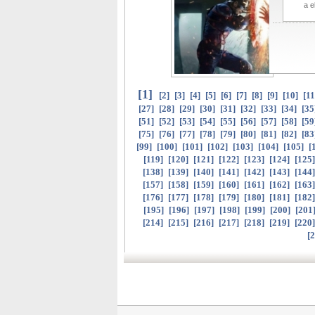
a e
[
1
]
[
2
]
[
3
]
[
4
]
[
5
]
[
6
]
[
7
]
[
8
]
[
9
]
[
10
]
[
11
[
27
]
[
28
]
[
29
]
[
30
]
[
31
]
[
32
]
[
33
]
[
34
]
[
35
[
51
]
[
52
]
[
53
]
[
54
]
[
55
]
[
56
]
[
57
]
[
58
]
[
59
[
75
]
[
76
]
[
77
]
[
78
]
[
79
]
[
80
]
[
81
]
[
82
]
[
83
[
99
]
[
100
]
[
101
]
[
102
]
[
103
]
[
104
]
[
105
]
[
[
119
]
[
120
]
[
121
]
[
122
]
[
123
]
[
124
]
[
125
[
138
]
[
139
]
[
140
]
[
141
]
[
142
]
[
143
]
[
144
[
157
]
[
158
]
[
159
]
[
160
]
[
161
]
[
162
]
[
163
[
176
]
[
177
]
[
178
]
[
179
]
[
180
]
[
181
]
[
182
[
195
]
[
196
]
[
197
]
[
198
]
[
199
]
[
200
]
[
201
[
214
]
[
215
]
[
216
]
[
217
]
[
218
]
[
219
]
[
220
[
2